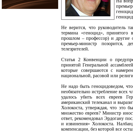
На вопр
премье
геноцид
геноцид
Не верится, что руководитель т
термина «геноцид», принятого 
прошлом – профессор) и другие о
премьер-министр позорится, д
телезрителей.
Статья 2 Конвенции о предупре
принятой Генеральной ассамблеей
которые совершаются с намерен
национальной, расовой или религ
Не надо быть геноцидоведом, что
необязательно истребление всех 
удалось убить всех евреев Г
американский телеканал и вырази
Холокоста, утверждая, что это б
множество евреев? Министр инос
ответ, рекомендовал Эрдогану по
и извинения» Холокоста. Налбан
компенсации, без которой все оста