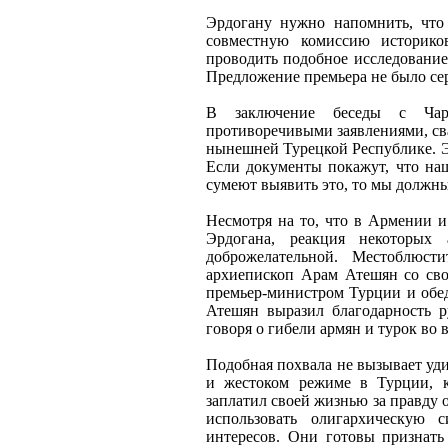
Эрдогану нужно напомнить, что 
совместную комиссию историко
проводить подобное исследование,
Предложение премьера не было с
В заключение беседы с Чар
противоречивыми заявлениями, сва
нынешней Турецкой Республике. 
Если документы покажут, что на
сумеют выявить это, то мы должны
Несмотря на то, что в Армении 
Эрдогана, реакция некоторы
доброжелательной. Местоблюст
архиепископ Арам Атешян со сво
премьер-министром Турции и обе
Атешян выразил благодарность 
говоря о гибели армян и турок во
Подобная похвала не вызывает уди
и жестоком режиме в Турции, к
заплатил своей жизнью за правду 
использовать олигархическую 
интересов. Они готовы признат