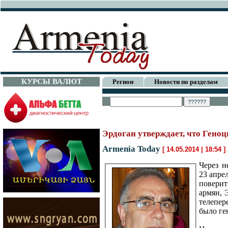
КУРСЫ ВАЛЮТ
Регион
Новости по разделам
Эрдоган утверждает, что Геноц
Armenia Today
[ 14.05.2014 | 18:54 ]
Через н
23 апре
поверит
армян, 
телепер
было ге