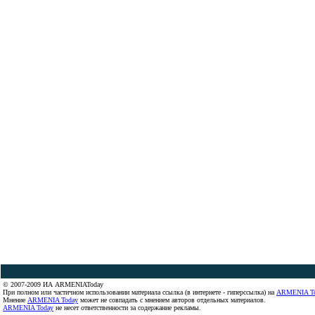
© 2007-2009 ИА ARMENIAToday
При полном или частичном использовании материала ссылка (в интернете - гиперссылка) на
ARMENIA T
Мнение
ARMENIA Today
может не совпадать с мнением авторов отдельных материалов.
ARMENIA Today
не несет ответственности за содержание рекламы.