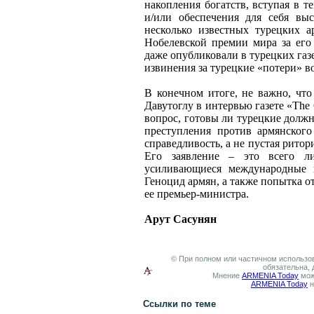
накопления богатств, вступая в 
и/или обеспечения для себя вы
несколько известных турецких 
Нобелевской премии мира за его
даже опубликовали в турецких газ
извинения за турецкие «потери» 
В конечном итоге, не важно, что
Давутоглу в интервью газете «The
вопрос, готовы ли турецкие долж
преступления против армянског
справедливость, а не пустая рито
Его заявление – это всего л
усиливающиеся международные н
Геноцид армян, а также попытка о
ее премьер-министра.
Арут Сасунян
© При полном или частичном использов
обязательна, 
Мнение
ARMENIA Today
мож
ARMENIA Today
н
Ссылки по теме