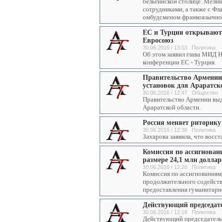
бельгийской столице. Мелик
сотрудниками, а также с Ф
омбудсменом франкоязычно
ЕС и Турция открывают 
Евросоюз
30.06.2016 / 13:03 Политика
Об этом заявил глава МИД 
конференции ЕС - Турция.
Правительство Армении 
установок для Араратск
30.06.2016 / 12:47 Общество
Правительство Армении выд
Араратской области.
Россия меняет риторику
30.06.2016 / 12:38 Политика
Захарова заявила, что восс
Комиссия по ассигнован
размере 24,1 млн долла
30.06.2016 / 12:20 Политика
Комиссия по ассигнованиям
продолжительного содейств
предоставления гуманитарн
Действующий председат
30.06.2016 / 12:18 Политика
Действующий председатель