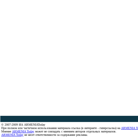
© 2007-2009 ИА ARMENIAToday
При полном или частичном использовании материала ссылка (в интернете - гиперссылка) на
ARMENIA T
Мнение
ARMENIA Today
может не совпадать с мнением авторов отдельных материалов.
ARMENIA Today
не несет ответственности за содержание рекламы.