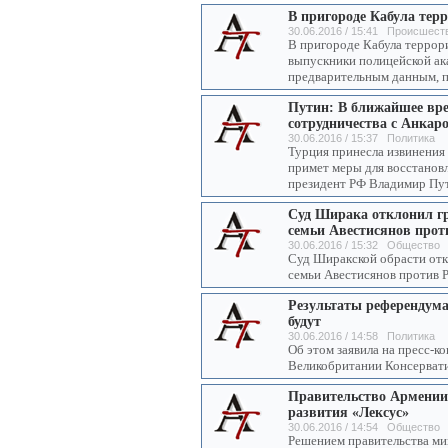
В пригороде Кабула тер
30.06.2016 / 15:41 Происшест
В пригороде Кабула террор
выпускники полицейской ака
предварительным данным, по
Путин: В ближайшее вре
сотрудничества с Анкар
30.06.2016 / 15:37 Политика
Турция принесла извинения
примет меры для восстанов
президент РФ Владимир Пу
Суд Ширака отклонил г
семьи Авестисянов про
30.06.2016 / 15:32 Общество
Суд Ширакской обрасти отк
семьи Авестисянов против 
Результаты референдума
будут
30.06.2016 / 14:58 Политика
Об этом заявила на пресс-к
Великобритании Консервати
Правительство Армении
развития «Лексус»
30.06.2016 / 14:54 Общество
Решением правительства ми