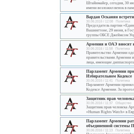
Штайнмайер, сегодня, 30 ию
имени возложил венок в пам
Вардан Осканян встрет
30.06.2016 / 12:08 Политика
Председатель партии «Един
Вашингтоне, 29 июня, в Го
группы ОБСЕ Джеймсом Уо
Армения и ОАЭ вносят 
30.06.2016 / 11:58 Политика
Правительство Армении одо
правительствами Армении и
лица, имеющие диппаспорта
Парламент Армении при
Избирательном Кодексе
30.06.2016 / 11:41 Политика
Парламент Армении принял 
Кодексе Армении. За прогол
Защитник прав человека
30.06.2016 / 11:37 Общество
Защитник прав человека Ар
«Human Rights Watch» в Ев
Парламент Армении рат
объединенной системы 
30.06.2016 / 11:13 Политика