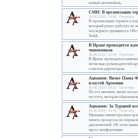
новый автомобиль.
СМИ: В организации тер
30.06.2016 / 14:46 Политика
В организации теракта в аэ
который ранее работал на л
последнего примкнул к «Исл
Safak.
В Иране проводится кам
чиновников
30.06.2016 / 14:46 Политика
В Иране проводится кампан
несколько руководителей к
советом директоров.
Ацпанян: Визит Папы Фр
властей Армении
30.06.2016 / 14:20 Политика
По его мнению, визит носил
пустоту, которая образовал
Ацпанян: За Турцией все
30.06.2016 / 14:19 Политика
Призывы министра иностра
начать процессы по нормал
дипломатией. Об этом заяв
пресс-конференции.