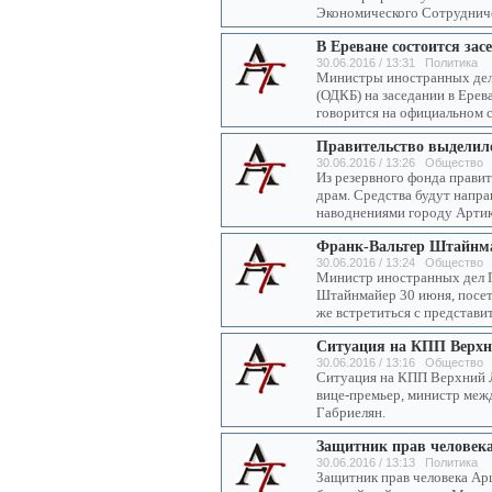
Экономического Сотрудниче
В Ереване состоится з
30.06.2016 / 13:31 Политика
Министры иностранных дел 
(ОДКБ) на заседании в Ерев
говорится на официальном 
Правительство выделило
30.06.2016 / 13:26 Общество
Из резервного фонда прави
драм. Средства будут напр
наводнениями городу Артик
Франк-Вальтер Штайнма
30.06.2016 / 13:24 Общество
Министр иностранных дел 
Штайнмайер 30 июня, посети
же встретиться с представи
Ситуация на КПП Верхни
30.06.2016 / 13:16 Общество
Ситуация на КПП Верхний Ла
вице-премьер, министр меж
Габриелян.
Защитник прав человекa
30.06.2016 / 13:13 Политика
Защитник прав человекa Ар