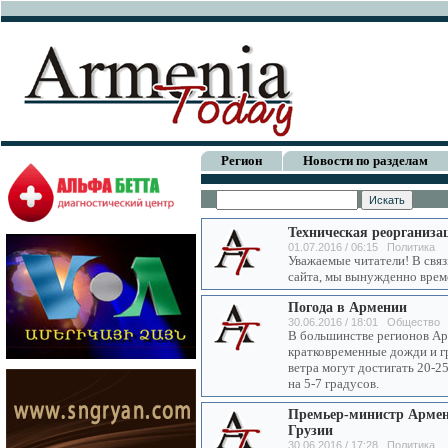
Регион
Новости по разделам
Техническая реорганиз
01.07.2016 / 06:15 Политика
Уважаемые читатели! В свя
сайта, мы вынужденно врем
Погода в Армении
30.06.2016 / 18:01 Общество
В большинстве регионов Ар
кратковременные дожди и г
ветра могут достигать 20-2
на 5-7 градусов.
Премьер-министр Армен
Грузии
30.06.2016 / 17:28 Политика