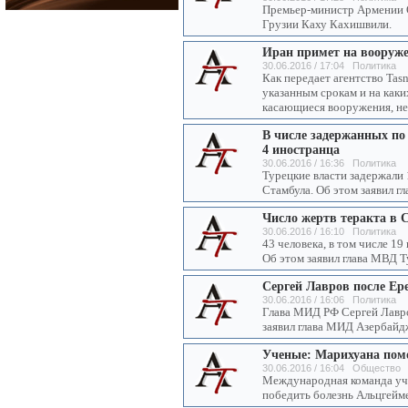
Премьер-министр Армении О
Грузии Каху Кахишвили.
Иран примет на вооруже
30.06.2016 / 17:04 Политика
Как передает агентство Tas
указанным срокам и на каки
касающиеся вооружения, не
В числе задержанных по
4 иностранца
30.06.2016 / 16:36 Политика
Турецкие власти задержали 
Стамбула. Об этом заявил г
Число жертв теракта в 
30.06.2016 / 16:10 Политика
43 человека, в том числе 19
Об этом заявил глава МВД Т
Сергей Лавров после Ер
30.06.2016 / 16:06 Политика
Глава МИД РФ Сергей Лавро
заявил глава МИД Азербайд
Ученые: Марихуана помо
30.06.2016 / 16:04 Общество
Международная команда уче
победить болезнь Альцгейме