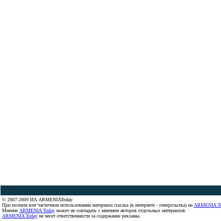
© 2007-2009 ИА ARMENIAToday
При полном или частичном использовании материала ссылка (в интернете - гиперссылка) на
ARMENIA T
Мнение
ARMENIA Today
может не совпадать с мнением авторов отдельных материалов.
ARMENIA Today
не несет ответственности за содержание рекламы.