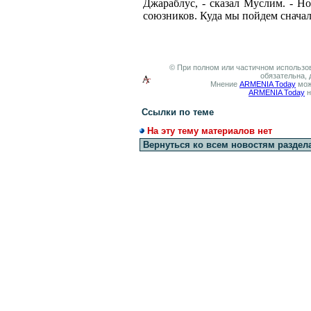
Джараблус, - сказал Муслим. - Но
союзников. Куда мы пойдем сначала
© При полном или частичном использов
обязательна, 
Мнение
ARMENIA Today
мож
ARMENIA Today
н
Ссылки по теме
На эту тему материалов нет
Вернуться ко всем новостям раздел