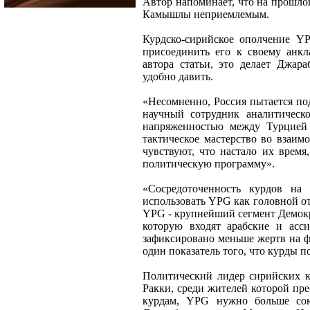
Автор напоминает, что на прошлой
Камышлы неприемлемым.
Курдско-сирийское ополчение YP
присоединить его к своему анкл
автора статьи, это делает Джар
удобно давить.
«Несомненно, Россия пытается по
научный сотрудник аналитическо
напряженностью между Турцией 
тактическое мастерство во взаи
чувствуют, что настало их время
политическую программу».
«Сосредоточенность курдов на
использовать YPG как головной от
YPG - крупнейший сегмент Демок
которую входят арабские и ас
зафиксировано меньше жертв на фр
один показатель того, что курды 
Политический лидер сирийских к
Ракки, среди жителей которой пр
курдам, YPG нужно больше сою