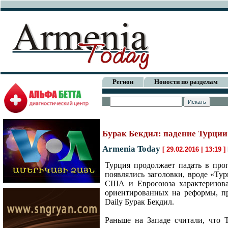
Регион
Новости по разделам
Бурак Бекдил: падение Турции
Armenia Today
[ 29.02.2016 | 13:19 ]
Турция продолжает падать в проп
появлялись заголовки, вроде «Тур
США и Евросоюза характеризова
ориентированных на реформы, про
Daily Бурак Бекдил.
Раньше на Западе считали, что 