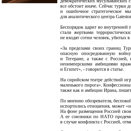
демократических мусульманских с
все обстоит иначе. Сейчас турки 
и ошибочное стратегическое мы
для аналитического центра Gateston
Беспорядок царит во внутренней п
стали жертвами террористическ
не входят сотни человек, убитых 
«За пределами своих границ Тур
опасную опосредованную войну
и Тегеране, а также с Россией,
неоимперскими амбициями враже
и Египет», - говорится в статье.
На сирийском театре действий иг
маленького пирога». Конфессиона
также как и амбиции Ирана, пишет
По мнению обозревателя, беспокой
испортились отношения, может «
На фоне размещения Россией сво
А ее союзники по НАТО продемо
в случае конфликта с Россией, отме