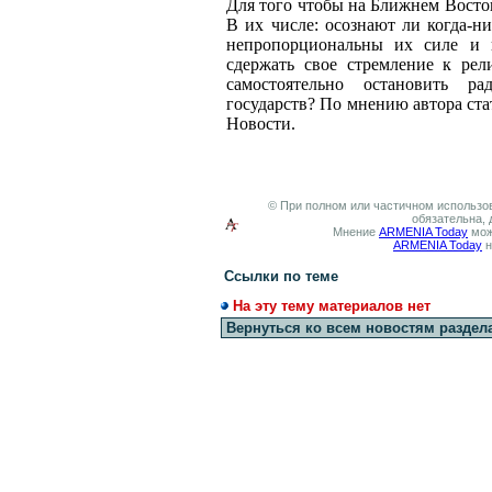
Для того чтобы на Ближнем Восток
В их числе: осознают ли когда-н
непропорциональны их силе и 
сдержать свое стремление к ре
самостоятельно остановить р
государств? По мнению автора ста
Новости.
© При полном или частичном использов
обязательна, 
Мнение
ARMENIA Today
мож
ARMENIA Today
н
Ссылки по теме
На эту тему материалов нет
Вернуться ко всем новостям раздел