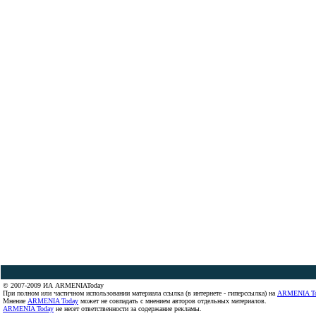
© 2007-2009 ИА ARMENIAToday
При полном или частичном использовании материала ссылка (в интернете - гиперссылка) на
ARMENIA T
Мнение
ARMENIA Today
может не совпадать с мнением авторов отдельных материалов.
ARMENIA Today
не несет ответственности за содержание рекламы.