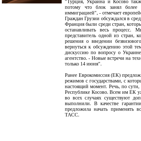
"Турция, Украина и Косово так
потому что блок занял более
иммиграцией", - отмечает европей
Граждан Грузии обсуждался в сред
Франция были среди стран, которы
останавливать весь процесс. 
представитель одной из стран, к
решения о введении безвизовог
вернуться к обсуждению этой те
дискуссию по вопросу о Украине
агентство. - Новые встречи на те
только 14 июня".
Ранее Еврокомиссия (ЕК) предлож
режимов с государствами, с кото
настоящий момент. Речь, по сути,
Республике Косово. Всем им ЕК у
во всех случаях существуют доп
выполнили. В качестве гаранти
предложила начать применять во
ТАСС.