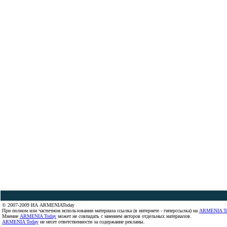
© 2007-2009 ИА ARMENIAToday
При полном или частичном использовании материала ссылка (в интернете - гиперссылка) на
ARMENIA T
Мнение
ARMENIA Today
может не совпадать с мнением авторов отдельных материалов.
ARMENIA Today
не несет ответственности за содержание рекламы.