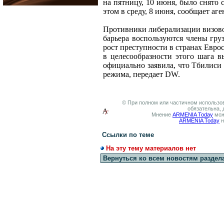
на пятницу, 10 июня, было снято 
этом в среду, 8 июня, сообщает аг
Противники либерализации визовог
барьера воспользуются члены гру
рост преступности в странах Евро
в целесообразности этого шага в
официально заявила, что Тбилиси
режима, передает
DW.
© При полном или частичном использов
обязательна, 
Мнение
ARMENIA Today
мож
ARMENIA Today
н
Ссылки по теме
На эту тему материалов нет
Вернуться ко всем новостям раздел