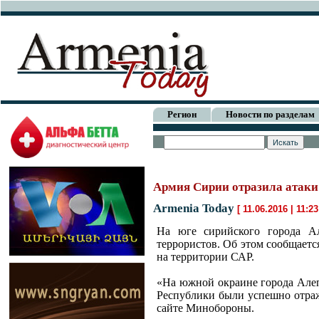
Регион
Новости по разделам
Армия Сирии отразила атаки
Armenia Today
[ 11.06.2016 | 11:23
На юге сирийского города А
террористов. Об этом сообщает
на территории САР.
«На южной окраине города Але
Республики были успешно отра
сайте Минобороны.