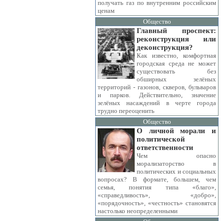
получать газ по внутренним российским
ценам
Общество
Главный проспект:
реконструкция или
деконструкция?
Как известно, комфортная
городская среда не может
существовать без
обширных зелёных
территорий - газонов, скверов, бульваров
и парков. Действительно, значение
зелёных насаждений в черте города
трудно переоценить
Общество
О личной морали и
политической
ответственности
Чем опасно
морализаторство в
политических и социальных
вопросах? В формате, большем, чем
семья, понятия типа «благо»,
«справедливость», «добро»,
«порядочность», «честность» становятся
настолько неопределенными