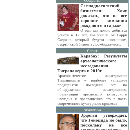
Общество
Семнадцатилетний
бизнесмен: Хочу
доказать, что не все
хорошие компании
рождаются в гараже
О том, как можно добиться
успеха в 17 лет, мы узнали от Гарри
Садояна, который, будучи школьником,
открыл свой бизнес в Лос-Анджелесе…
Спорт
Карабах: Результаты
археологического
исследования
Тигранакерта в 2010г.
Археологическое исследование
Тигранакерта – наиболее успешное
предприятие последний лет по
обнаружению, исследованию,
презентации армянского культурного
наследия и превращению его в часть
современного культурного процесса
Аналитика
Эрдоган утверждает,
что Геноцида не было,
поскольку не все