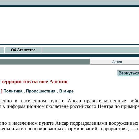
Об Агентстве
Вернуться
 террористов на юге Алеппо
 ]
Политика
,
Происшествия
,
В мире
леппо в населенном пункте Ансар правительственные вой
ся в информационном бюллетене российского Центра по прими
ппо в населенном пункте Ансар подразделениями вооруженных
жены атаки военизированных формирований террористов», — г