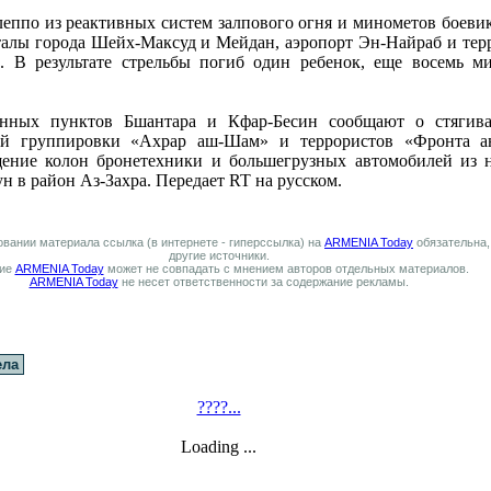
леппо из реактивных систем залпового огня и минометов боеви
талы города Шейх-Максуд и Мейдан, аэропорт Эн-Найраб и те
. В результате стрельбы погиб один ребенок, еще восемь 
енных пунктов Бшантара и Кфар-Бесин сообщают о стягив
ий группировки «Ахрар аш-Шам» и террористов «Фронта а
ение колон бронетехники и большегрузных автомобилей из 
н в район Аз-Захра. Передает RT на русском.
вании материала ссылка (в интернете - гиперссылка) на
ARMENIA Today
обязательна,
другие источники.
ие
ARMENIA Today
может не совпадать с мнением авторов отдельных материалов.
ARMENIA Today
не несет ответственности за содержание рекламы.
ела
????...
Loading ...