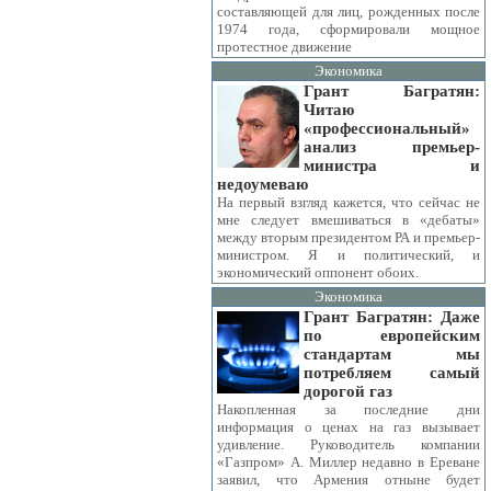
составляющей для лиц, рожденных после
1974 года, сформировали мощное
протестное движение
Экономика
Грант Багратян:
Читаю
«профессиональный»
анализ премьер-
министра и
недоумеваю
На первый взгляд кажется, что сейчас не
мне следует вмешиваться в «дебаты»
между вторым президентом РА и премьер-
министром. Я и политический, и
экономический оппонент обоих.
Экономика
Грант Багратян: Даже
по европейским
стандартам мы
потребляем самый
дорогой газ
Накопленная за последние дни
информация о ценах на газ вызывает
удивление. Руководитель компании
«Газпром» А. Миллер недавно в Ереване
заявил, что Армения отныне будет