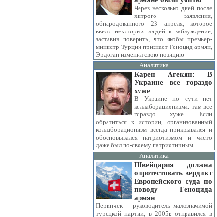
армяне были убиты
Через несколько дней после
хитрого заявления,
обнародованного 23 апреля, которое
ввело некоторых людей в заблуждение,
заставив поверить, что якобы премьер-
министр Турции признает Геноцид армян,
Эрдоган изменил свою позицию
Аналитика
Карен Агекян: В
Украине все гораздо
хуже
В Украине по сути нет
коллаборационизма, там все
гораздо хуже. Если
обратиться к истории, организованный
коллаборационизм всегда прикрывался и
обосновывался патриотизмом и часто
даже был по-своему патриотичным.
Аналитика
Швейцария должна
опротестовать вердикт
Европейского суда по
поводу Геноцида
армян
Перинчек – руководитель малозначимой
турецкой партии, в 2005г. отправился в