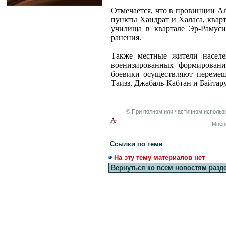
Отмечается, что в провинции А
пункты Хандрат и Халаса, квар
училища в квартале Эр-Рамуси
ранения.
Также местные жители насел
военизированных формирован
боевики осуществляют перемещ
Таизз, Джабаль-Кабтан и Байтару
© При полном или частичном использо
Мнен
Ссылки по теме
На эту тему материалов нет
Вернуться ко всем новостям разд