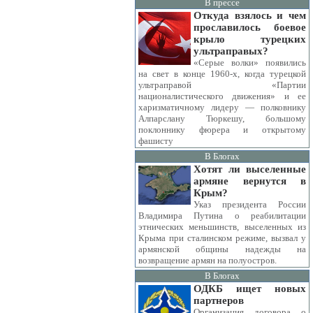
В прессе
Откуда взялось и чем
прославилось боевое
крыло турецких
ультраправых?
«Серые волки» появились
на свет в конце 1960-х, когда турецкой
ультраправой «Партии
националистического движения» и ее
харизматичному лидеру — полковнику
Алпарслану Тюркешу, большому
поклоннику фюрера и открытому
фашисту
В Блогах
Хотят ли выселенные
армяне вернутся в
Крым?
Указ президента России
Владимира Путина о реабилитации
этнических меньшинств, выселенных из
Крыма при сталинском режиме, вызвал у
армянской общины надежды на
возвращение армян на полуостров.
В Блогах
ОДКБ ищет новых
партнеров
Организация договора о