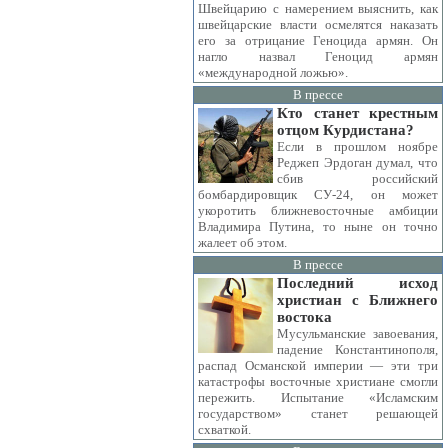
Швейцарию с намерением выяснить, как
швейцарские власти осмелятся наказать
его за отрицание Геноцида армян. Он
нагло назвал Геноцид армян
«международной ложью».
В прессе
Кто станет крестным
отцом Курдистана?
Если в прошлом ноябре
Реджеп Эрдоган думал, что
сбив российский
бомбардировщик СУ-24, он может
укоротить ближневосточные амбиции
Владимира Путина, то ныне он точно
жалеет об этом.
В прессе
Последний исход
христиан с Ближнего
востока
Мусульманские завоевания,
падение Константинополя,
распад Османской империи — эти три
катастрофы восточные христиане смогли
пережить. Испытание «Исламским
государством» станет решающей
схваткой.