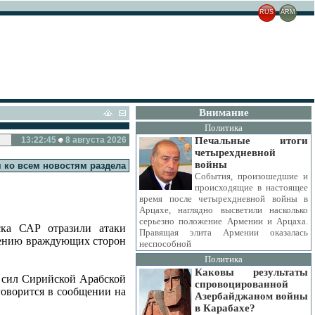
RUS
ARM
Внимание
Политика
13:22:46
8 августа 2026
Печальные итоги
четырехдневной
войны
 ко всем новостям раздела
События, произошедшие и
происходящие в настоящее
время после четырехдневной войны в
Арцахе, наглядно высветили насколько
серьезно положение Армении и Арцаха.
ска САР отразили атаки
Правящая элита Армении оказалась
рению враждующих сторон
неспособной
Политика
Каковы результаты
 сил Сирийской Арабской
спровоцированной
оворится в сообщении на
Азербайджаном войны
в Карабахе?