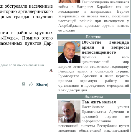
Так неожиданно начавшаяся
ки обстреляли населенные
война в Нагорном Карабахе так же
рриторию артиллерийского
неожиданно и завершилась. Вернее
завершилась ее первая часть, поскольку
мирных граждан получили
настоящей войной при имеющемся у
Азербайджана арсенале оружия назвать
ее сложно
ании в районы крупных
Политика
н-Нусра». Помимо этого
100-летие Геноцида
населенных пунктов Дар-
армян и вопросы
непосвященного
Армения и весь
цивилизованный мир
 даже если мы ссылаемся на
широко отметили столетнюю годовщину
Геноцида армян в османской Турции.
Руководство Армении и наша церковь
провели огромную работу по
|
Share
организации и проведению мероприятий
в эти два-три дня.
Экономика
Так жить нельзя
Настойчивые усилия
Правительства Армении и
правящей партии по
реформированию
пенсионной системы Республики путем
внедрения обязательной накопительной