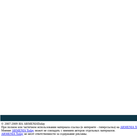
© 2007-2009 ИА ARMENIAToday
При полном или частичном использовании материала ссылка (в интернете - гиперссылка) на
ARMENIA T
Мнение
ARMENIA Today
может не совпадать с мнением авторов отдельных материалов.
ARMENIA Today
не несет ответственности за содержание рекламы.