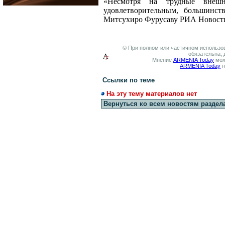
«Несмотря на трудные внешн
удовлетворительным, большинст
Митсухиро Фурусаву РИА Новост
© При полном или частичном использов
обязательна, 
Мнение
ARMENIA Today
мож
ARMENIA Today
н
Ссылки по теме
На эту тему материалов нет
Вернуться ко всем новостям раздел