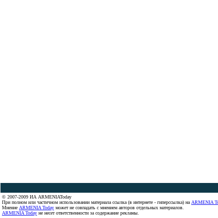
© 2007-2009 ИА ARMENIAToday
При полном или частичном использовании материала ссылка (в интернете - гиперссылка) на
ARMENIA T
Мнение
ARMENIA Today
может не совпадать с мнением авторов отдельных материалов.
ARMENIA Today
не несет ответственности за содержание рекламы.