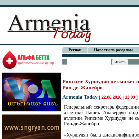
Регион
Новости по разделам
Рипсиме Хуршудян не сможет п
Рио-де-Жанейро
Armenia Today
[ 22.06.2016 | 13:09 ]
Генеральный секретарь федераци
атлетике Пашик Алавердян подт
атлетике Рипсиме Хуршудян не с
Рио-де-Жанейро.
«Хуршудян была дисквалифициров