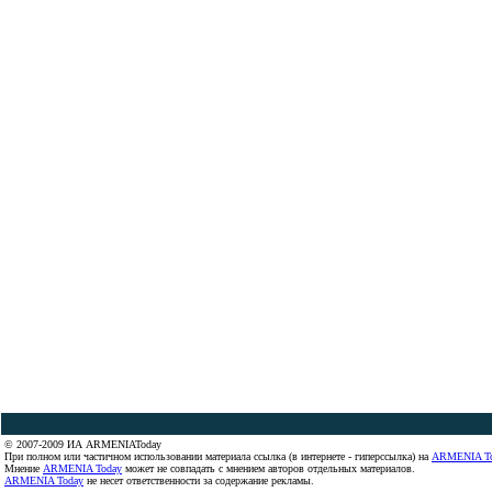
© 2007-2009 ИА ARMENIAToday
При полном или частичном использовании материала ссылка (в интернете - гиперссылка) на
ARMENIA T
Мнение
ARMENIA Today
может не совпадать с мнением авторов отдельных материалов.
ARMENIA Today
не несет ответственности за содержание рекламы.