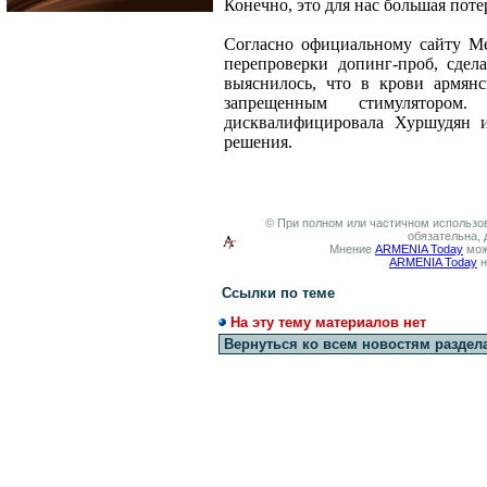
Конечно, это для нас большая пот
Согласно официальному сайту Ме
перепроверки допинг-проб, сде
выяснилось, что в крови армянс
запрещенным стимулятором
дисквалифицировала Хуршудян и
решения.
© При полном или частичном использов
обязательна, 
Мнение
ARMENIA Today
мож
ARMENIA Today
н
Ссылки по теме
На эту тему материалов нет
Вернуться ко всем новостям раздел