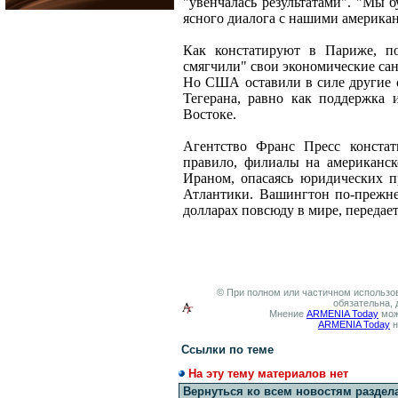
"увенчалась результатами". "Мы 
ясного диалога с нашими американ
Как констатируют в Париже, по
смягчили" свои экономические са
Но США оставили в силе другие о
Тегерана, равно как поддержка
Востоке.
Агентство Франс Пресс констат
правило, филиалы на американск
Ираном, опасаясь юридических п
Атлантики. Вашингтон по-прежне
долларах повсюду в мире, передае
© При полном или частичном использов
обязательна, 
Мнение
ARMENIA Today
мож
ARMENIA Today
н
Ссылки по теме
На эту тему материалов нет
Вернуться ко всем новостям раздел