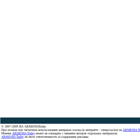
© 2007-2009 ИА ARMENIAToday
При полном или частичном использовании материала ссылка (в интернете - гиперссылка) на
ARMENIA T
Мнение
ARMENIA Today
может не совпадать с мнением авторов отдельных материалов.
ARMENIA Today
не несет ответственности за содержание рекламы.