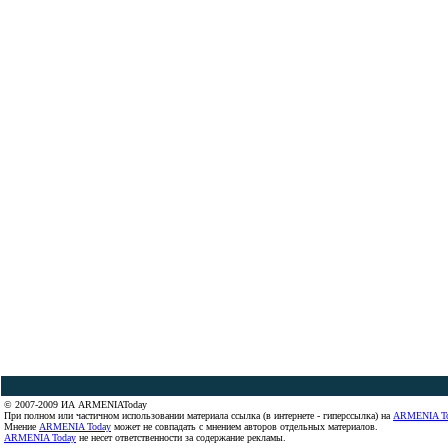
© 2007-2009 ИА ARMENIAToday
При полном или частичном использовании материала ссылка (в интернете - гиперссылка) на
ARMENIA T
Мнение
ARMENIA Today
может не совпадать с мнением авторов отдельных материалов.
ARMENIA Today
не несет ответственности за содержание рекламы.