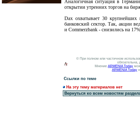
Аналогичная ситуация в Герман
открытии утренних торгов на бирж
Dax охватывает 30 крупнейших г
банковский сектор. Так, акции в
и Commerzbank - снизились на 17%
© При полном или частичном использов
обязательна, 
Мнение
ARMENIA Today
мож
ARMENIA Today
н
Ссылки по теме
На эту тему материалов нет
Вернуться ко всем новостям раздел