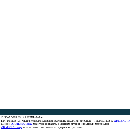
© 2007-2009 ИА ARMENIAToday
При полном или частичном использовании материала ссылка (в интернете - гиперссылка) на
ARMENIA T
Мнение
ARMENIA Today
может не совпадать с мнением авторов отдельных материалов.
ARMENIA Today
не несет ответственности за содержание рекламы.