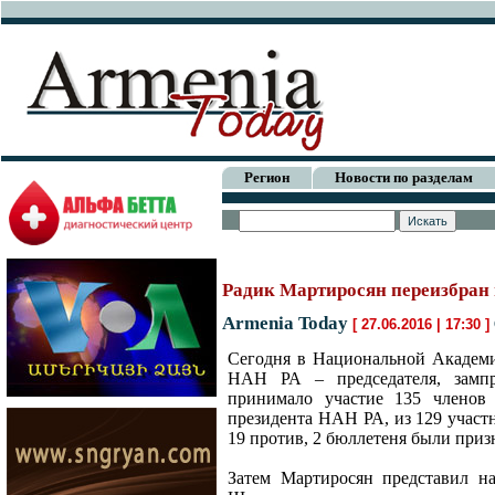
Регион
Новости по разделам
Радик Мартиросян переизбран 
Armenia Today
[ 27.06.2016 | 17:30 ]
Сегодня в Национальной Академи
НАН РА – председателя, зампред
принимало участие 135 членов 
президента НАН РА, из 129 участн
19 против, 2 бюллетеня были при
Затем Мартиросян представил на