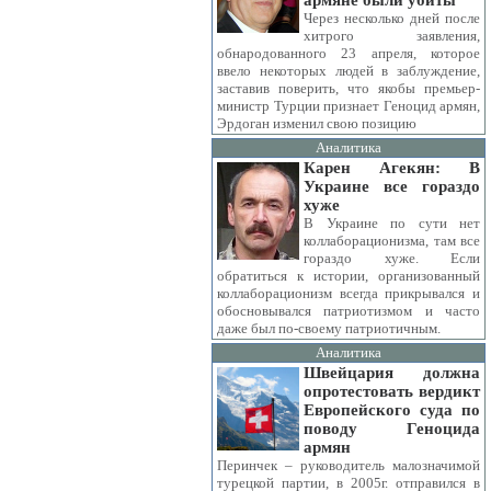
армяне были убиты
Через несколько дней после
хитрого заявления,
обнародованного 23 апреля, которое
ввело некоторых людей в заблуждение,
заставив поверить, что якобы премьер-
министр Турции признает Геноцид армян,
Эрдоган изменил свою позицию
Аналитика
Карен Агекян: В
Украине все гораздо
хуже
В Украине по сути нет
коллаборационизма, там все
гораздо хуже. Если
обратиться к истории, организованный
коллаборационизм всегда прикрывался и
обосновывался патриотизмом и часто
даже был по-своему патриотичным.
Аналитика
Швейцария должна
опротестовать вердикт
Европейского суда по
поводу Геноцида
армян
Перинчек – руководитель малозначимой
турецкой партии, в 2005г. отправился в