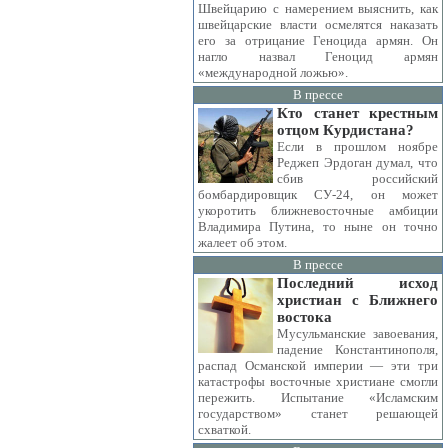
Швейцарию с намерением выяснить, как
швейцарские власти осмелятся наказать
его за отрицание Геноцида армян. Он
нагло назвал Геноцид армян
«международной ложью».
В прессе
Кто станет крестным
отцом Курдистана?
Если в прошлом ноябре
Реджеп Эрдоган думал, что
сбив российский
бомбардировщик СУ-24, он может
укоротить ближневосточные амбиции
Владимира Путина, то ныне он точно
жалеет об этом.
В прессе
Последний исход
христиан с Ближнего
востока
Мусульманские завоевания,
падение Константинополя,
распад Османской империи — эти три
катастрофы восточные христиане смогли
пережить. Испытание «Исламским
государством» станет решающей
схваткой.