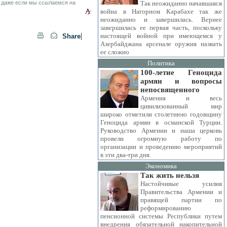
 даже если мы ссылаемся на
Так неожиданно начавшаяся
война в Нагорном Карабахе так же
неожиданно и завершилась. Вернее
завершилась ее первая часть, поскольку
|
настоящей войной при имеющемся у
Share
Азербайджана арсенале оружия назвать
ее сложно
Политика
100-летие Геноцида
армян и вопросы
непосвященного
Армения и весь
цивилизованный мир
широко отметили столетнюю годовщину
Геноцида армян в османской Турции.
Руководство Армении и наша церковь
провели огромную работу по
организации и проведению мероприятий
в эти два-три дня.
Экономика
Так жить нельзя
Настойчивые усилия
Правительства Армении и
правящей партии по
реформированию
пенсионной системы Республики путем
внедрения обязательной накопительной