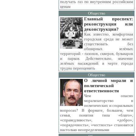
получать газ по внутренним российским
ценам
Общество
Главный проспект:
реконструкция или
деконструкция?
Как известно, комфортная
городская среда не может
существовать без
обширных зелёных
территорий - газонов, скверов, бульваров
и парков. Действительно, значение
зелёных насаждений в черте города
трудно переоценить
Общество
О личной морали и
политической
ответственности
Чем опасно
морализаторство в
политических и социальных
вопросах? В формате, большем, чем
семья, понятия типа «благо»,
«справедливость», «добро»,
«порядочность», «честность» становятся
настолько неопределенными