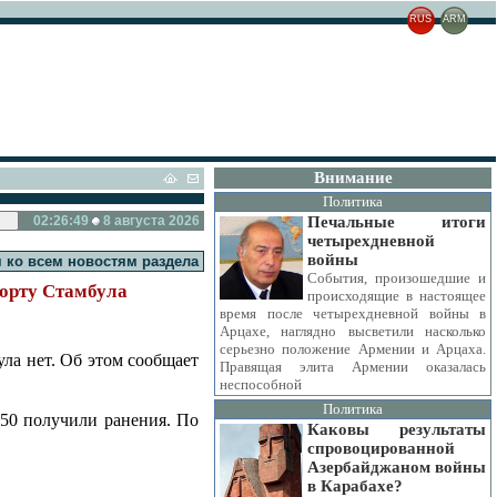
RUS
ARM
Внимание
Политика
02:26:50
8 августа 2026
Печальные итоги
четырехдневной
войны
 ко всем новостям раздела
События, произошедшие и
порту Стамбула
происходящие в настоящее
время после четырехдневной войны в
Арцахе, наглядно высветили насколько
серьезно положение Армении и Арцаха.
ла нет. Об этом сообщает
Правящая элита Армении оказалась
неспособной
Политика
150 получили ранения. По
Каковы результаты
спровоцированной
Азербайджаном войны
в Карабахе?