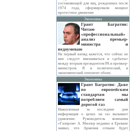
составляющей для лиц, рожденных после
1974 года, сформировали мощное
протестное движение
Экономика
Грант Багратян:
Читаю
«профессиональный»
анализ премьер-
министра и
недоумеваю
На первый взгляд кажется, что сейчас не
мне следует вмешиваться в «дебаты»
между вторым президентом РА и премьер-
министром. Я и политический, и
экономический оппонент обоих.
Экономика
Грант Багратян: Даже
по европейским
стандартам мы
потребляем самый
дорогой газ
Накопленная за последние дни
информация о ценах на газ вызывает
удивление. Руководитель компании
«Газпром» А. Миллер недавно в Ереване
заявил, что Армения отныне будет