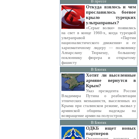
В прессе
Откуда взялось и чем
прославилось боевое
крыло турецких
ультраправых?
«Серые волки» появились
на свет в конце 1960-х, когда турецкой
ультраправой «Партии
националистического движения» и ее
харизматичному лидеру — полковнику
Алпарслану Тюркешу, большому
поклоннику фюрера и открытому
фашисту
В Блогах
Хотят ли выселенные
армяне вернутся в
Крым?
Указ президента России
Владимира Путина о реабилитации
этнических меньшинств, выселенных из
Крыма при сталинском режиме, вызвал у
армянской общины надежды на
возвращение армян на полуостров.
В Блогах
ОДКБ ищет новых
партнеров
Организация договора о