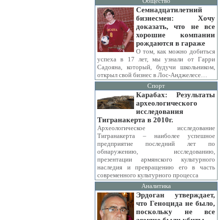
Общество
Семнадцатилетний
бизнесмен: Хочу
доказать, что не все
хорошие компании
рождаются в гараже
О том, как можно добиться
успеха в 17 лет, мы узнали от Гарри
Садояна, который, будучи школьником,
открыл свой бизнес в Лос-Анджелесе…
Спорт
Карабах: Результаты
археологического
исследования
Тигранакерта в 2010г.
Археологическое исследование
Тигранакерта – наиболее успешное
предприятие последний лет по
обнаружению, исследованию,
презентации армянского культурного
наследия и превращению его в часть
современного культурного процесса
Аналитика
Эрдоган утверждает,
что Геноцида не было,
поскольку не все