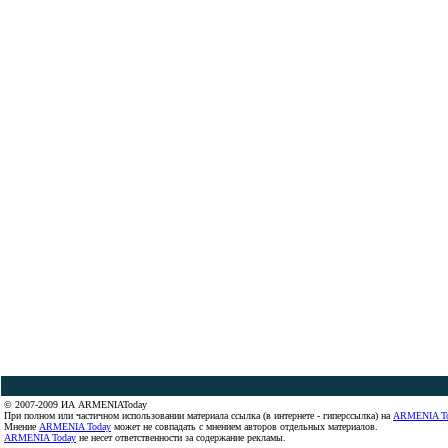
© 2007-2009 ИА ARMENIAToday
При полном или частичном использовании материала ссылка (в интернете - гиперссылка) на
ARMENIA T
Мнение
ARMENIA Today
может не совпадать с мнением авторов отдельных материалов.
ARMENIA Today
не несет ответственности за содержание рекламы.