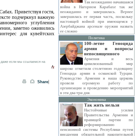
Так неожиданно начавшаяся
война в Нагорном Карабахе так же
абах. Приветствуя гостя,
неожиданно и завершилась. Вернее
завершилась ее первая часть, поскольку
тексте подчеркнул важную
настоящей войной при имеющемся у
авномерного углубления
Азербайджана арсенале оружия назвать
мении, заметно оживились
ее сложно
интерес для кувейтских
Политика
100-летие Геноцида
армян и вопросы
непосвященного
Армения и весь
 даже если мы ссылаемся на
цивилизованный мир
широко отметили столетнюю годовщину
Геноцида армян в османской Турции.
Руководство Армении и наша церковь
|
Share
провели огромную работу по
организации и проведению мероприятий
в эти два-три дня.
Экономика
Так жить нельзя
Настойчивые усилия
Правительства Армении и
правящей партии по
реформированию
пенсионной системы Республики путем
внедрения обязательной накопительной