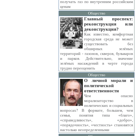
получать газ по внутренним российским
ценам
Общество
Главный проспект:
реконструкция или
деконструкция?
Как известно, комфортная
городская среда не может
существовать без
обширных зелёных
территорий - газонов, скверов, бульваров
и парков. Действительно, значение
зелёных насаждений в черте города
трудно переоценить
Общество
О личной морали и
политической
ответственности
Чем опасно
морализаторство в
политических и социальных
вопросах? В формате, большем, чем
семья, понятия типа «благо»,
«справедливость», «добро»,
«порядочность», «честность» становятся
настолько неопределенными