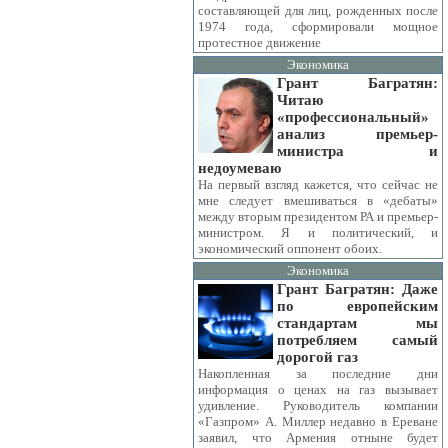
составляющей для лиц, рожденных после
1974 года, сформировали мощное
протестное движение
Экономика
Грант Багратян:
Читаю
«профессиональный»
анализ премьер-
министра и
недоумеваю
На первый взгляд кажется, что сейчас не
мне следует вмешиваться в «дебаты»
между вторым президентом РА и премьер-
министром. Я и политический, и
экономический оппонент обоих.
Экономика
Грант Багратян: Даже
по европейским
стандартам мы
потребляем самый
дорогой газ
Накопленная за последние дни
информация о ценах на газ вызывает
удивление. Руководитель компании
«Газпром» А. Миллер недавно в Ереване
заявил, что Армения отныне будет