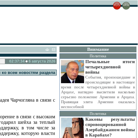
RUS
ARM
Внимание
Политика
02:37:35
6 августа 2026
Печальные итоги
четырехдневной
войны
 ко всем новостям раздела
События, произошедшие и
происходящие в настоящее
время после четырехдневной войны в
Арцахе, наглядно высветили насколько
серьезно положение Армении и Арцаха.
дея Чарчогляна в связи с
Правящая элита Армении оказалась
неспособной
Политика
орение в связи с высоким
Каковы результаты
годарил шейха за теплый
спровоцированной
ддержку, в том числе за
Азербайджаном войны
оддержку, которую власти
в Карабахе?