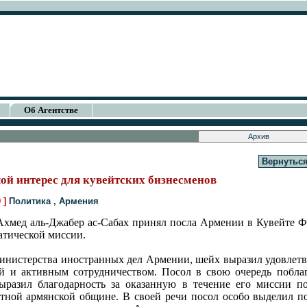
Об Агентстве
Вернуться
ой интерес для кувейтских бизнесменов
9 ]
Политика
,
Армения
Ахмед аль-Джабер ас-Сабах принял посла Армении в Кувейте Фа
тической миссии.
инистерства иностранных дел Армении, шейх выразил удовлетв
 и активным сотрудничеством. Посол в свою очередь побла
ыразил благодарность за оказанную в течение его миссии по
тной армянской общине. В своей речи посол особо выделил п