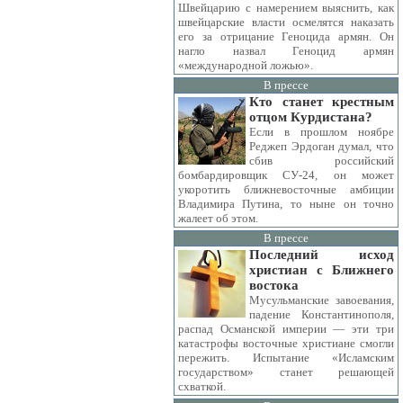
Швейцарию с намерением выяснить, как
швейцарские власти осмелятся наказать
его за отрицание Геноцида армян. Он
нагло назвал Геноцид армян
«международной ложью».
В прессе
Кто станет крестным
отцом Курдистана?
Если в прошлом ноябре
Реджеп Эрдоган думал, что
сбив российский
бомбардировщик СУ-24, он может
укоротить ближневосточные амбиции
Владимира Путина, то ныне он точно
жалеет об этом.
В прессе
Последний исход
христиан с Ближнего
востока
Мусульманские завоевания,
падение Константинополя,
распад Османской империи — эти три
катастрофы восточные христиане смогли
пережить. Испытание «Исламским
государством» станет решающей
схваткой.