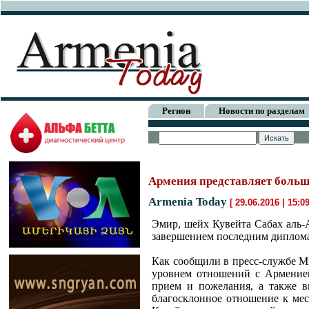
Регион
Новости по разделам
Армения представляет больш
Armenia Today
[ 29.06.2016 | 15:0
Эмир, шейх Кувейта Сабах аль-
завершением последним диплома
Как сообщили в пресс-службе М
уровнем отношений с Арменией
прием и пожелания, а также в
благосклонное отношение к мес