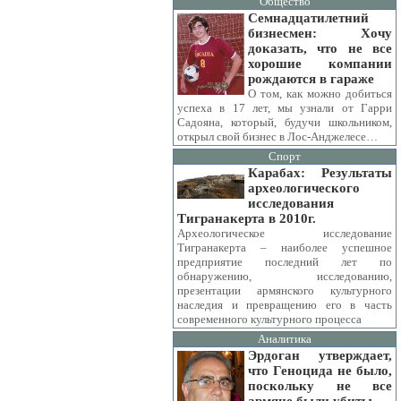
Общество
Семнадцатилетний
бизнесмен: Хочу
доказать, что не все
хорошие компании
рождаются в гараже
О том, как можно добиться
успеха в 17 лет, мы узнали от Гарри
Садояна, который, будучи школьником,
открыл свой бизнес в Лос-Анджелесе…
Спорт
Карабах: Результаты
археологического
исследования
Тигранакерта в 2010г.
Археологическое исследование
Тигранакерта – наиболее успешное
предприятие последний лет по
обнаружению, исследованию,
презентации армянского культурного
наследия и превращению его в часть
современного культурного процесса
Аналитика
Эрдоган утверждает,
что Геноцида не было,
поскольку не все