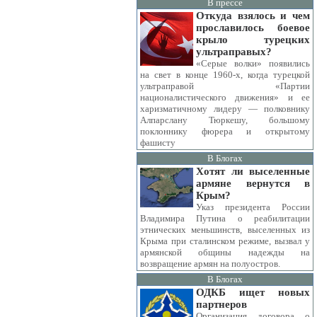
В прессе
Откуда взялось и чем
прославилось боевое
крыло турецких
ультраправых?
«Серые волки» появились
на свет в конце 1960-х, когда турецкой
ультраправой «Партии
националистического движения» и ее
харизматичному лидеру — полковнику
Алпарслану Тюркешу, большому
поклоннику фюрера и открытому
фашисту
В Блогах
Хотят ли выселенные
армяне вернутся в
Крым?
Указ президента России
Владимира Путина о реабилитации
этнических меньшинств, выселенных из
Крыма при сталинском режиме, вызвал у
армянской общины надежды на
возвращение армян на полуостров.
В Блогах
ОДКБ ищет новых
партнеров
Организация договора о