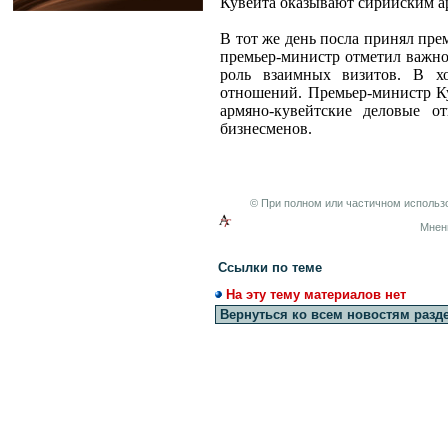
Кувейта оказывают сирийским 
В тот же день посла принял пре
премьер-министр отметил важно
роль взаимных визитов. В хо
отношений. Премьер-министр Ку
армяно-кувейтские деловые о
бизнесменов.
© При полном или частичном использо
Мнен
Ссылки по теме
На эту тему материалов нет
Вернуться ко всем новостям разд