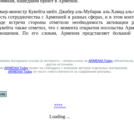
армянам, нашедшим приют в Армении.
мьер-министр Кувейта шейх Джабер аль-Мубарак аль-Хамад аль-С
сть сотрудничества с Арменией в разных сферах, и в этом кон
де встречи стороны отметили необходимость активации р
вейта также отметил, что с момента открытия посольства Ар
тношения. По его словам, Армения представляет большой 
вании материала ссылка (в интернете - гиперссылка) на
ARMENIA Today
обязательна,
другие источники.
ие
ARMENIA Today
может не совпадать с мнением авторов отдельных материалов.
ARMENIA Today
не несет ответственности за содержание рекламы.
ела
????...
Loading ...