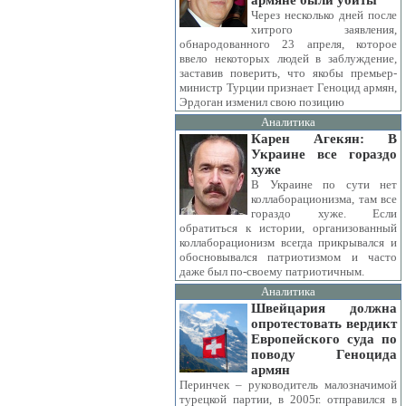
армяне были убиты
Через несколько дней после
хитрого заявления,
обнародованного 23 апреля, которое
ввело некоторых людей в заблуждение,
заставив поверить, что якобы премьер-
министр Турции признает Геноцид армян,
Эрдоган изменил свою позицию
Аналитика
Карен Агекян: В
Украине все гораздо
хуже
В Украине по сути нет
коллаборационизма, там все
гораздо хуже. Если
обратиться к истории, организованный
коллаборационизм всегда прикрывался и
обосновывался патриотизмом и часто
даже был по-своему патриотичным.
Аналитика
Швейцария должна
опротестовать вердикт
Европейского суда по
поводу Геноцида
армян
Перинчек – руководитель малозначимой
турецкой партии, в 2005г. отправился в