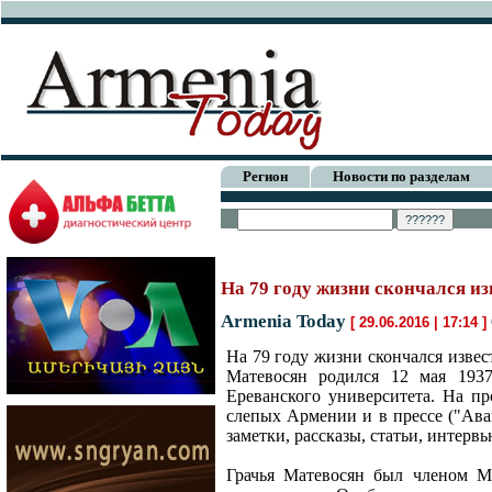
Регион
Новости по разделам
На 79 году жизни скончался и
Armenia Today
[ 29.06.2016 | 17:14 ]
На 79 году жизни скончался извес
Матевосян родился 12 мая 1937
Ереванского университета. На пр
слепых Армении и в прессе ("Ава
заметки, рассказы, статьи, интер
Грачья Матевосян был членом М