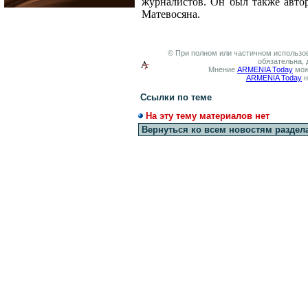
журналистов. Он был также автор
Матевосяна.
© При полном или частичном использов
обязательна, 
Мнение
ARMENIA Today
мож
ARMENIA Today
н
Ссылки по теме
На эту тему материалов нет
Вернуться ко всем новостям раздел