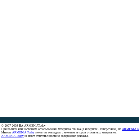
© 2007-2009 ИА ARMENIAToday
При полном или частичном использовании материала ссылка (в интернете - гиперссылка) на
ARMENIA T
Мнение
ARMENIA Today
может не совпадать с мнением авторов отдельных материалов.
ARMENIA Today
не несет ответственности за содержание рекламы.