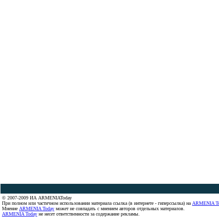
© 2007-2009 ИА ARMENIAToday
При полном или частичном использовании материала ссылка (в интернете - гиперссылка) на
ARMENIA T
Мнение
ARMENIA Today
может не совпадать с мнением авторов отдельных материалов.
ARMENIA Today
не несет ответственности за содержание рекламы.