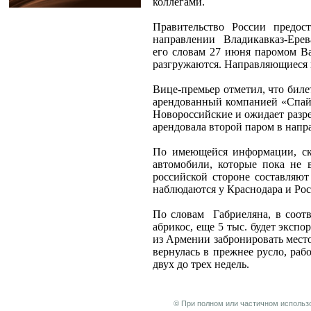
коллегами.
Правительство России предо
направлении
Владикавказ-Ерев
его словам 27 июня паромом В
разгружаются. Направляющиеся 
Вице-премьер отметил, что биле
арендованный компанией «Спайк
Новороссийские и ожидает разре
арендовала второй паром в напр
По имеющейся информации, ско
автомобили, которые пока не 
российской стороне составляют
наблюдаются у Краснодара и Рос
По словам
Габриеляна, в соот
абрикос, еще 5 тыс. будет экспо
из Армении забронировать мест
вернулась в прежнее русло, ра
двух до трех недель.
© При полном или частичном использо