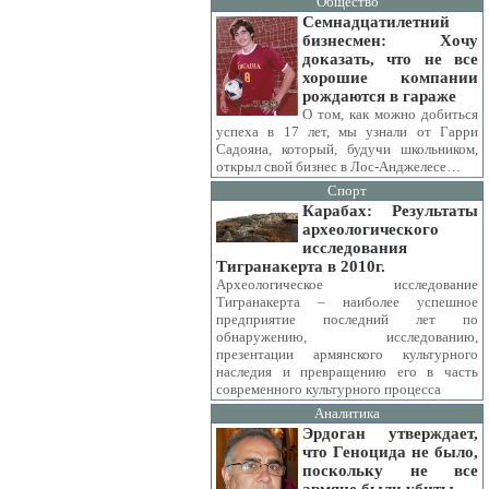
Общество
Семнадцатилетний
бизнесмен: Хочу
доказать, что не все
хорошие компании
рождаются в гараже
О том, как можно добиться
успеха в 17 лет, мы узнали от Гарри
Садояна, который, будучи школьником,
открыл свой бизнес в Лос-Анджелесе…
Спорт
Карабах: Результаты
археологического
исследования
Тигранакерта в 2010г.
Археологическое исследование
Тигранакерта – наиболее успешное
предприятие последний лет по
обнаружению, исследованию,
презентации армянского культурного
наследия и превращению его в часть
современного культурного процесса
Аналитика
Эрдоган утверждает,
что Геноцида не было,
поскольку не все