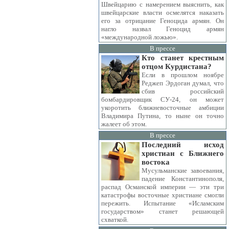
Швейцарию с намерением выяснить, как
швейцарские власти осмелятся наказать
его за отрицание Геноцида армян. Он
нагло назвал Геноцид армян
«международной ложью».
В прессе
Кто станет крестным
отцом Курдистана?
Если в прошлом ноябре
Реджеп Эрдоган думал, что
сбив российский
бомбардировщик СУ-24, он может
укоротить ближневосточные амбиции
Владимира Путина, то ныне он точно
жалеет об этом.
В прессе
Последний исход
христиан с Ближнего
востока
Мусульманские завоевания,
падение Константинополя,
распад Османской империи — эти три
катастрофы восточные христиане смогли
пережить. Испытание «Исламским
государством» станет решающей
схваткой.