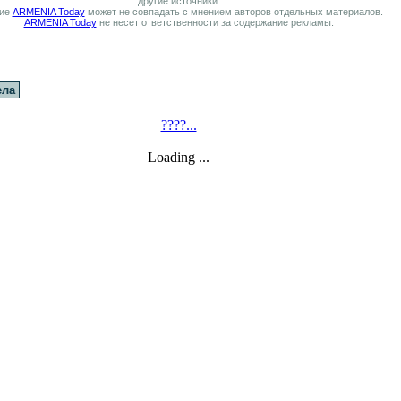
другие источники.
ие
ARMENIA Today
может не совпадать с мнением авторов отдельных материалов.
ARMENIA Today
не несет ответственности за содержание рекламы.
ела
????...
Loading ...