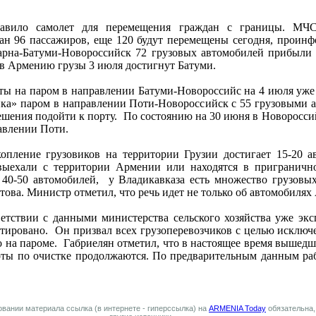
ставило самолет для перемещения граждан с границы. МЧ
ан 96 пассажиров, еще 120 будут перемещены сегодня, проин
арна-Батуми-Новороссийск 72 грузовых автомобилей прибыли 
в Армению грузы 3 июля достигнут Батуми.
ты на паром в направлении Батуми-Новороссийс на 4 июля уже 
а» паром в направлении Поти-Новороссийск с 55 грузовыми а
шения подойти к порту.
По состоянию на 30 июня в Новоросси
авлении Поти.
пление грузовиков на территории Грузии достигает 15-20 ав
выехали с территории Армении или находятся в пригранично
 40-50 автомобилей,
у Владикавказа есть множество грузовы
това. Министр отметил, что речь идет не только об автомобилях
ветствии с данными министерства сельского хозяйства уже эк
ртировано.
Он призвал всех грузоперевозчиков с целью исключ
о на пароме.
Габриелян отметил, что в настоящее время вышедша
боты по очистке продолжаются. По предварительным данным ра
вании материала ссылка (в интернете - гиперссылка) на
ARMENIA Today
обязательна,