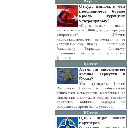
В прессе
Откуда взялось и чем
прославилось боевое
крыло турецких
ультраправых?
«Серые волки» появились
на свет в конце 1960-х, когда турецкой
ультраправой «Партии
националистического движения» и ее
харизматичному лидеру — полковнику
Алпарслану Тюркешу, большому
поклоннику фюрера и открытому
фашисту
В Блогах
Хотят ли выселенные
армяне вернутся в
Крым?
Указ президента России
Владимира Путина о реабилитации
этнических меньшинств, выселенных из
Крыма при сталинском режиме, вызвал у
армянской общины надежды на
возвращение армян на полуостров.
В Блогах
ОДКБ ищет новых
партнеров
Организация договора о