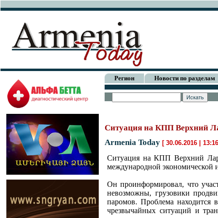
Регион
Новости по разделам
Ситуация на КПП Верхний Ла
Armenia Today
[ 30.06.2016 | 13:1
Ситуация на КПП Верхний Ларс
международной экономической 
Он проинформировал, что участ
невозможны, грузовики продви
паромов. Проблема находится в
чрезвычайных ситуаций и тран