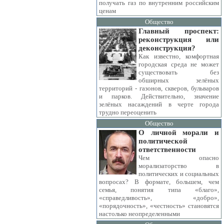
получать газ по внутренним российским
ценам
Общество
Главный проспект:
реконструкция или
деконструкция?
Как известно, комфортная
городская среда не может
существовать без
обширных зелёных
территорий - газонов, скверов, бульваров
и парков. Действительно, значение
зелёных насаждений в черте города
трудно переоценить
Общество
О личной морали и
политической
ответственности
Чем опасно
морализаторство в
политических и социальных
вопросах? В формате, большем, чем
семья, понятия типа «благо»,
«справедливость», «добро»,
«порядочность», «честность» становятся
настолько неопределенными