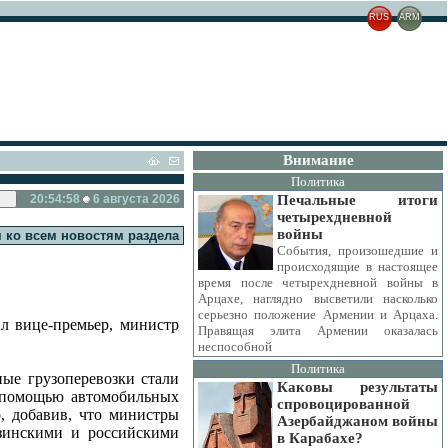
RUS
ARM
Внимание
Политика
20:54:59
6 августа 2026
Печальные итоги
четырехдневной
войны
 ко всем новостям раздела
События, произошедшие и
происходящие в настоящее
время после четырехдневной войны в
Арцахе, наглядно высветили насколько
серьезно положение Армении и Арцаха.
л вице-премьер, министр
Правящая элита Армении оказалась
неспособной
Политика
ые грузоперевозки стали
Каковы результаты
 помощью автомобильных
спровоцированной
, добавив, что министры
Азербайджаном войны
узинскими и российскими
в Карабахе?