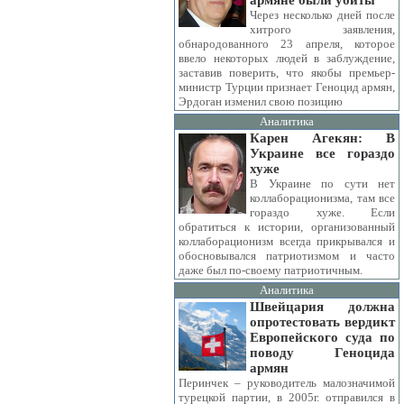
армяне были убиты
Через несколько дней после
хитрого заявления,
обнародованного 23 апреля, которое
ввело некоторых людей в заблуждение,
заставив поверить, что якобы премьер-
министр Турции признает Геноцид армян,
Эрдоган изменил свою позицию
Аналитика
Карен Агекян: В
Украине все гораздо
хуже
В Украине по сути нет
коллаборационизма, там все
гораздо хуже. Если
обратиться к истории, организованный
коллаборационизм всегда прикрывался и
обосновывался патриотизмом и часто
даже был по-своему патриотичным.
Аналитика
Швейцария должна
опротестовать вердикт
Европейского суда по
поводу Геноцида
армян
Перинчек – руководитель малозначимой
турецкой партии, в 2005г. отправился в