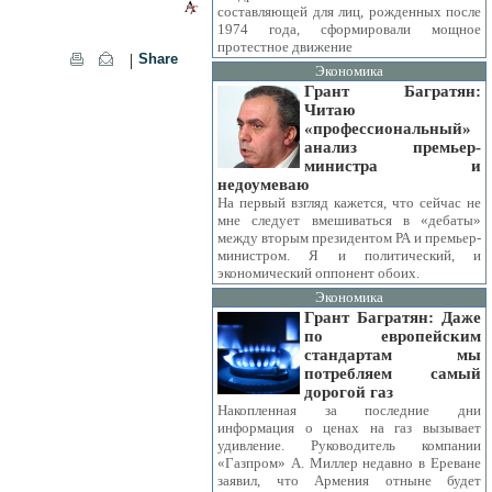
составляющей для лиц, рожденных после
1974 года, сформировали мощное
протестное движение
|
Share
Экономика
Грант Багратян:
Читаю
«профессиональный»
анализ премьер-
министра и
недоумеваю
На первый взгляд кажется, что сейчас не
мне следует вмешиваться в «дебаты»
между вторым президентом РА и премьер-
министром. Я и политический, и
экономический оппонент обоих.
Экономика
Грант Багратян: Даже
по европейским
стандартам мы
потребляем самый
дорогой газ
Накопленная за последние дни
информация о ценах на газ вызывает
удивление. Руководитель компании
«Газпром» А. Миллер недавно в Ереване
заявил, что Армения отныне будет