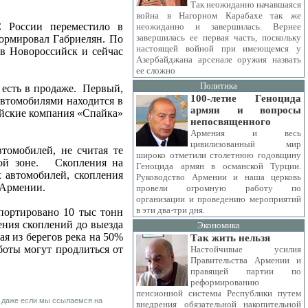
Так неожиданно начавшаяся
война в Нагорном Карабахе так же
С России переместило в
неожиданно и завершилась. Вернее
завершилась ее первая часть, поскольку
формировал Габриелян. По
настоящей войной при имеющемся у
в Новороссийск и сейчас
Азербайджана арсенале оружия назвать
ее сложно
Политика
есть в продаже.
Первый,
100-летие Геноцида
втомобилями находится в
армян и вопросы
йские компания «Спайка»
непосвященного
Армения и весь
цивилизованный мир
томобилей, не считая те
широко отметили столетнюю годовщину
й зоне.
Скопления на
Геноцида армян в османской Турции.
х автомобилей, скопления
Руководство Армении и наша церковь
 Армении.
провели огромную работу по
организации и проведению мероприятий
в эти два-три дня.
спортировано 10 тыс тонн
ения скоплений до выезда
Экономика
я из берегов река на 50%
Так жить нельзя
боты могут продлиться от
Настойчивые усилия
Правительства Армении и
правящей партии по
реформированию
пенсионной системы Республики путем
 даже если мы ссылаемся на
внедрения обязательной накопительной