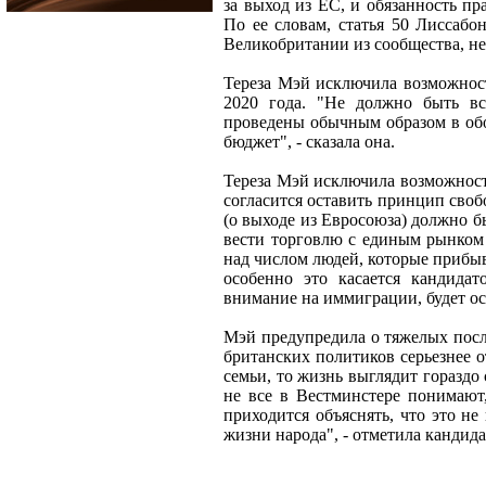
за выход из ЕС, и обязанность пра
По ее словам, статья 50 Лиссабо
Великобритании из сообщества, не
Тереза Мэй исключила возможнос
2020 года. "Не должно быть в
проведены обычным образом в об
бюджет", - сказала она.
Тереза Мэй исключила возможност
согласится оставить принцип сво
(о выходе из Евросоюза) должно 
вести торговлю с единым рынком 
над числом людей, которые прибыв
особенно это касается кандида
внимание на иммиграции, будет ос
Мэй предупредила о тяжелых после
британских политиков серьезнее о
семьи, то жизнь выглядит гораздо
не все в Вестминстере понимают
приходится объяснять, что это не
жизни народа", - отметила кандид