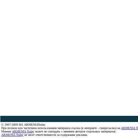
© 2007-2009 ИА ARMENIAToday
При полном или частичном использовании материала ссылка (в интернете - гиперссылка) на
ARMENIA T
Мнение
ARMENIA Today
может не совпадать с мнением авторов отдельных материалов.
ARMENIA Today
не несет ответственности за содержание рекламы.