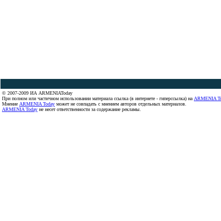
© 2007-2009 ИА ARMENIAToday
При полном или частичном использовании материала ссылка (в интернете - гиперссылка) на
ARMENIA T
Мнение
ARMENIA Today
может не совпадать с мнением авторов отдельных материалов.
ARMENIA Today
не несет ответственности за содержание рекламы.