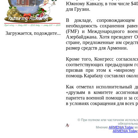
Южному Кавказу, в том числе $40
для Грузии.
В докладе, сопровождающем
необходимость сохранения раве
(FMF) и Международного воен
Загружается, подождите...
Азербайджана. Хотя президент 
стране, предложенные им средст
размер средств для Армении.
Кроме того, Конгресс согласил
соответствующих предыдущим год
призвав при этом к «мирному 
помощь Карабаху составлял около 
Как отметил исполнительный 
«друзьям в комитете ассигнов
паритета военной помощи и за 
в условиях сокращения для всех
© При полном или частичном использо
обязательна
Мнение
ARMENIA Today
мо
ARMENIA Today