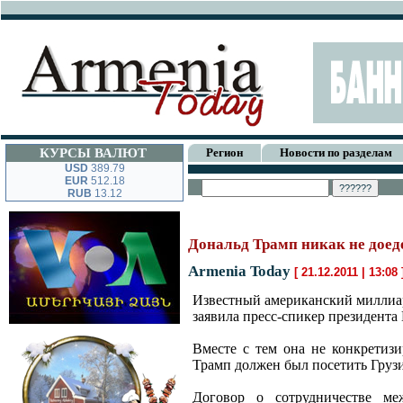
КУРСЫ ВАЛЮТ
Регион
Новости по разделам
USD
389.79
EUR
512.18
RUB
13.12
Дональд Трамп никак не доед
Armenia Today
[ 21.12.2011 | 13:08
Известный американский миллиар
заявила пресс-спикер президента
Вместе с тем она не конкретиз
Трамп должен был посетить Грузи
Договор о сотрудничестве ме