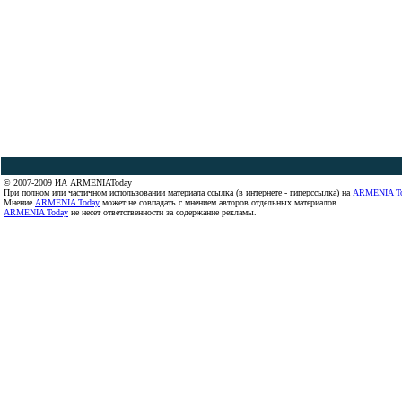
© 2007-2009 ИА ARMENIAToday
При полном или частичном использовании материала ссылка (в интернете - гиперссылка) на
ARMENIA T
Мнение
ARMENIA Today
может не совпадать с мнением авторов отдельных материалов.
ARMENIA Today
не несет ответственности за содержание рекламы.