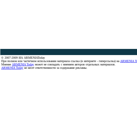
© 2007-2009 ИА ARMENIAToday
При полном или частичном использовании материала ссылка (в интернете - гиперссылка) на
ARMENIA T
Мнение
ARMENIA Today
может не совпадать с мнением авторов отдельных материалов.
ARMENIA Today
не несет ответственности за содержание рекламы.