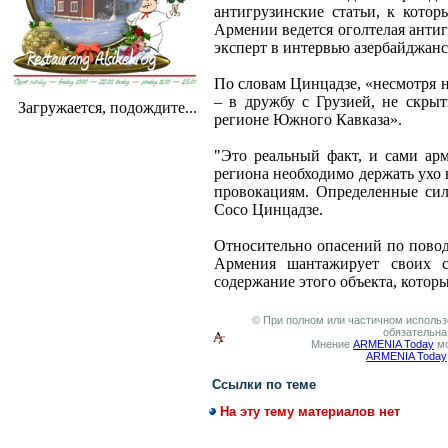
антигрузинские статьи, к кото
Армении ведется оголтелая анти
эксперт в интервью азербайджан
По словам Цинцадзе, «несмотря н
– в дружбу с Грузией, не скрыт
Загружается, подождите...
регионе Южного Кавказа».
"Это реальный факт, и сами арм
региона необходимо держать ухо 
провокациям. Определенные силы
Сосо Цинцадзе.
Относительно опасений по пово
Армения шантажирует своих с
содержание этого объекта, котор
© При полном или частичном использо
обязательна
Мнение
ARMENIA Today
мо
ARMENIA Today
Ссылки по теме
На эту тему материалов нет