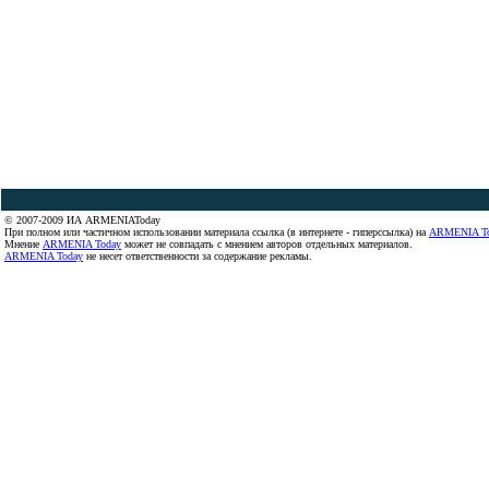
© 2007-2009 ИА ARMENIAToday
При полном или частичном использовании материала ссылка (в интернете - гиперссылка) на
ARMENIA T
Мнение
ARMENIA Today
может не совпадать с мнением авторов отдельных материалов.
ARMENIA Today
не несет ответственности за содержание рекламы.