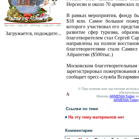
Нерсисян и около 70 армянских 
В рамках мероприятия, фонду б
$18 млн. Самое большое пожер
которого участвовал его предст
развитие сфер туризма, образо
Загружается, подождите...
благотворителем стал Сергей Са
направлены на полное восстано
благотворителями стали Самвел 
Айрапетян ($500тыс.)
Московским благотворительным о
зарегистрировал пожертвования 
сообщает пресс-служба Всеармян
© При полном или частичном использо
обязательна
Мнение
ARMENIA Today
мо
ARMENIA Today
Ссылки по теме
На эту тему материалов нет
Комментарии