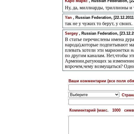
Kapo Mapkc
, Russian Federation, [22
Ну, да, миллиарды, триллионы и 
Yan
, Russian Federation, [22.12.2011 
так не у чужих то берут, у своиx.
Sergey
, Russian Federation, [23.12.20
В статье перечислены имена дура
народа),которые подпитывают м
плевать хотели эти марионетки 
по другим каналам. Нет,чтобы э
Армении,ратующих за изменение 
впрочем,чему возмущаться? Одни
Ваши комментарии (все поля обя
Стран
Комментарий (макс. 1000 сим