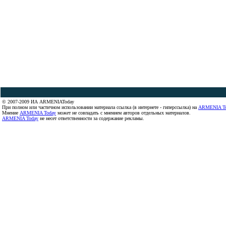
© 2007-2009 ИА ARMENIAToday
При полном или частичном использовании материала ссылка (в интернете - гиперссылка) на
ARMENIA T
Мнение
ARMENIA Today
может не совпадать с мнением авторов отдельных материалов.
ARMENIA Today
не несет ответственности за содержание рекламы.