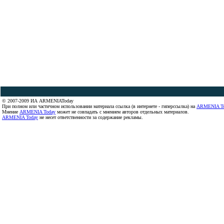
© 2007-2009 ИА ARMENIAToday
При полном или частичном использовании материала ссылка (в интернете - гиперссылка) на
ARMENIA T
Мнение
ARMENIA Today
может не совпадать с мнением авторов отдельных материалов.
ARMENIA Today
не несет ответственности за содержание рекламы.