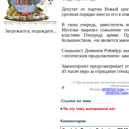
Депутат от партии Новый цент
срочном порядке внести его в по
В свою очередь, заместитель 
Муселье выразил сожаление по
Загружается, подождите...
властями Геноцида армян. Пр
большинством, «не является зак
Социалист Доминик Рэймбур, выс
«логическим продолжением» зако
Законопроект предусматривает у
45 тысяч евро за отрицание гено
© При полном или частичном использо
обязательна
Мнение
ARMENIA Today
мо
ARMENIA Today
Ссылки по теме
На эту тему материалов нет
Комментарии