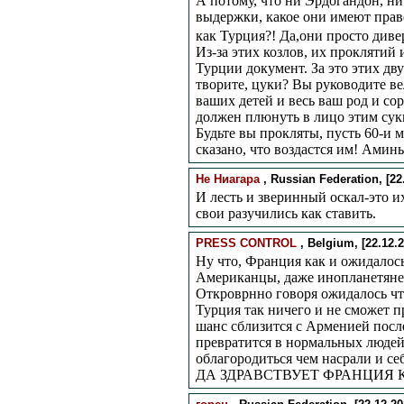
А потому, что ни Эрдогандон, ни
выдержки, какое они имеют прав
как Турция?! Да,они просто див
Из-за этих козлов, их прокляти
Турции документ. За это этих дв
творите, цуки? Вы руководите ве
ваших детей и весь ваш род и со
должен плюнуть в лицо этим су
Будьте вы прокляты, пусть 60-и 
сказано, что воздастся им! Аминь
Не Ниагара
, Russian Federation, [22.
И лесть и зверинный оскал-это и
свои разучились как ставить.
PRESS CONTROL
, Belgium, [22.12.2
Ну что, Франция как и ожидалось
Американцы, даже инопланетяне 
Откроврнно говоря ожидалось чт
Турция так ничего и не сможет 
шанс сблизится с Арменией посл
превратится в нормальных людей,
облагородиться чем насрали и себ
ДА ЗДРАВСТВУЕТ ФРАНЦИЯ К