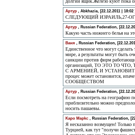
долгий ящик.Железо куют пока о
Артур
, Abkhazia, [22.12.2011 | 18:02 
СЛЕДУЮЩИЙ ИЗРАИЛЬ,27-ОГ
Артур
, Russian Federation, [22.12.201
Какую часть нижнего белья на эт
Ваня
, Russian Federation, [22.12.2011
Единственное что могут сделать 
мире, а результаты могут быть о
санкции против фирм работающи
организаций, ТО ЭТО ТО Ч
С АРМЕНИЕЙ, И УСТАНОВИТЬ
процес может остановится, ип
СООБЩЕСТВОМ
Артур
, Russian Federation, [22.12.201
Если посмотреть на географию п
приблизительно можно предполо
носить пашаевы.
Kapo Mapkc
, Russian Federation, [22
Я несказанно возмущен! Только
Турцией, как тут "получи фашист