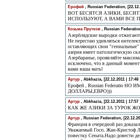
Ерофей
, Russian Federation, [22.12.
ВОТ БЕСЯТСЯ АЗИКИ, БЕСИ
ИСПОЛЬЗУЮТ, А ВАМИ ВСЕ П
Козьма Прутков
, Russian Federation,
Азерблядские выродки отжигают.
Не перестаю удивляться интелект
оставляющих свои "гениальные" 
азерня имеет патологическую ск
Азербаранье, проявляйте максима
исключено, что в данный момент 
вами ваша мать!
Артур
, Abkhazia, [22.12.2011 | 17:48 
Ерофей , Russian Federatio Н
ДОЛЛАРЫ,ЕВРО)))
Артур
, Abkhazia, [22.12.2011 | 17:57 
КАК ЖЕ АЗИКИ ЗА ТУРОК ЖОП
Артур
, Russian Federation, [22.12.201
Франция в очередной раз доказа
Уважаемый Госп. Жан-Кристоф Ла
повестку Сената.Надо довести де