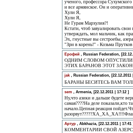
ученого, профессора Сухумского
и все армянское. Он и оперативн
Хули Я,
Хули Я,
Не Гурам Мархулия?!
Кстати, чтоб завуалировать сво
утверждать, мол мальчик, как пр
Эх, гнустные вы сестроебы, азера
"Зри в корень!" - Козьма Прутков
Ерофей
, Russian Federation, [22.12.
ОДНИМ СЛОВОМ ОПУСТИЛИ Т
ЭТИХ БАРАНОВ ЭТОТ ЗАКО
jak
, Russian Federation, [22.12.2011 |
БАРАНЫ БЕСИТЕСЬ ВАМ ТОЛ
sem
, Armenia, [22.12.2011 | 17:12 ]
Ну,что азики и дальше будете вер
самая????На деле показали,кто та
начало.Цепная реакция пойдет.Чт
разорвут?????ХА_ХА_ХА!!!!Флаг 
Артур
, Abkhazia, [22.12.2011 | 17:41 
КОММЕНТАРИИ СВОЙ АЗЕРСК