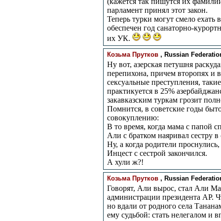
(кажется так пишутся их фамили
парламент принял этот закон.
Теперь турки могут смело ехать в
обеспечен год санаторно-курортн
их УК.
Козьма Прутков
, Russian Federation,
Ну вот, азерская петушня раскуда
перепихона, причем второпях и 
сексуальные преступления, такие
практикуется в 25% азербайджанск
закавказским туркам грозит по
Помнится, в советские годы быто
совокуплению:
В то время, когда мама с папой с
Али с братком наяривал сестру в
Ну, а когда родители проснулись,
Инцест с сестрой закончился.
А хули ж?!
Козьма Прутков
, Russian Federation,
Говорят, Али вырос, стал Али М
администрации президента АР. Что
но вдали от родного села Танана
ему судьбой: стать нелегалом и