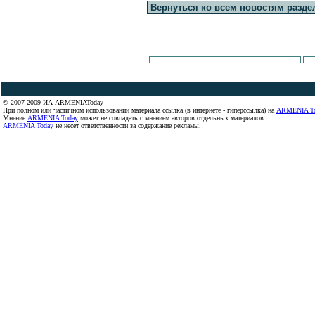
Вернуться ко всем новостям разде
© 2007-2009 ИА ARMENIAToday
При полном или частичном использовании материала ссылка (в интернете - гиперссылка) на
ARMENIA T
Мнение
ARMENIA Today
может не совпадать с мнением авторов отдельных материалов.
ARMENIA Today
не несет ответственности за содержание рекламы.