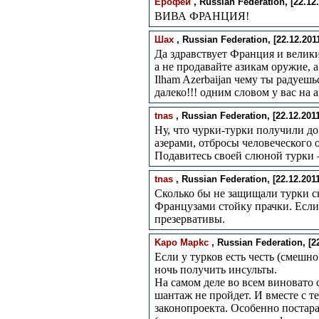
Ерофей
, Russian Federation, [22.12.
ВИВА ФРАНЦИЯ!
Шах
, Russian Federation, [22.12.2011
Да здравствует Франция и велик
а не продавайте азикам оружие, а
Ilham Azerbaijan чему ты радуеш
далеко!!! одним словом у вас на 
tnas
, Russian Federation, [22.12.2011 
Ну, что чурки-турки получили д
азерами, отбросы человеческого 
Подавитесь своей слюной турки 
tnas
, Russian Federation, [22.12.2011 
Сколько бы не защищали турки св
Французами стойку прачки. Если 
презервативы.
Kapo Mapkc
, Russian Federation, [22
Если у турков есть честь (смешно
ночь получить инсульты.
На самом деле во всем виновато 
шантаж не пройдет. И вместе с т
законопроекта. Особенно постар