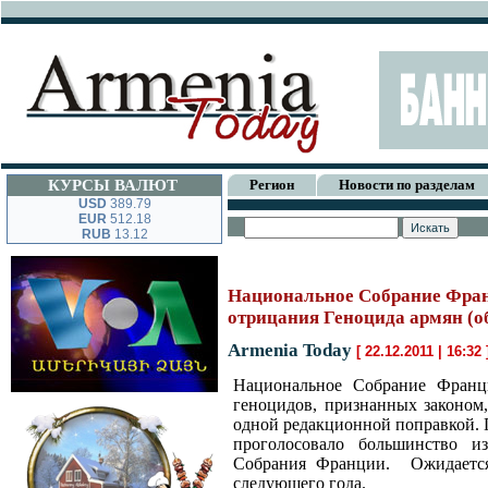
КУРСЫ ВАЛЮТ
Регион
Новости по разделам
USD
389.79
EUR
512.18
RUB
13.12
Национальное Собрание Фран
отрицания Геноцида армян (о
Armenia Today
[ 22.12.2011 | 16:32
Национальное Собрание Франц
геноцидов, признанных законом
одной редакционной поправкой. П
проголосовало большинство и
Собрания Франции.
Ожидаетс
следующего года.