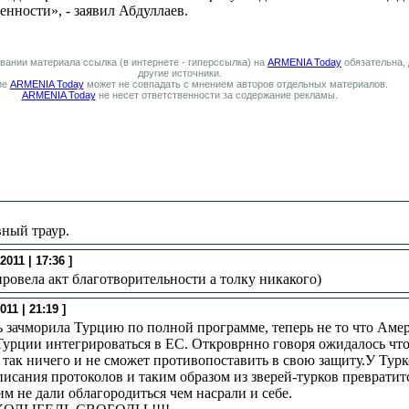
енности», - заявил Абдуллаев.
вании материала ссылка (в интернете - гиперссылка) на
ARMENIA Today
обязательна,
другие источники.
ие
ARMENIA Today
может не совпадать с мнением авторов отдельных материалов.
ARMENIA Today
не несет ответственности за содержание рекламы.
вный траур.
2011 | 17:36 ]
ровела акт благотворительности а толку никакого)
011 | 21:19 ]
ь зачморила Турцию по полной программе, теперь не то что Аме
Турции интегрироваться в ЕС. Откроврнно говоря ожидалось чт
я так ничего и не сможет противопоставить в свою защиту.У Ту
исания протоколов и таким образом из зверей-турков превратит
им не дали облагородиться чем насрали и себе.