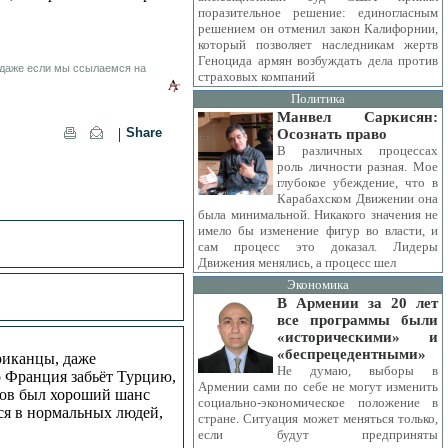
поразительное решение: единогласным
решением он отменил закон Калифорнии,
который позволяет наследникам жертв
Геноцида армян возбуждать дела против
 даже если мы ссылаемся на
страховых компаний
Политика
Манвел Саркисян:
|
Share
Осознать право
В различных процессах
роль личности разная. Мое
глубокое убеждение, что в
Карабахском Движении она
была минимальной. Никакого значения не
имело бы изменение фигур во власти, и
сам процесс это доказал. Лидеры
Движения менялись, а процесс шел
Экономика
В Армении за 20 лет
все программы были
«историческими» и
«беспрецедентными»
риканцы, даже
Не думаю, выборы в
о Франция забьёт Турцию,
Армении сами по себе не могут изменить
рков был хороший шанс
социально-экономическое положение в
ся в нормальных людей,
стране. Ситуация может меняться только,
если будут предприняты