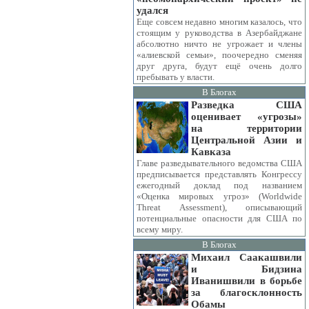
удался
Еще совсем недавно многим казалось, что
стоящим у руководства в Азербайджане
абсолютно ничто не угрожает и члены
«алиевской семьи», поочередно сменяя
друг друга, будут ещё очень долго
пребывать у власти.
В Блогах
Разведка США
оценивает «угрозы»
на территории
Центральной Азии и
Кавказа
Главе разведывательного ведомства США
предписывается представлять Конгрессу
ежегодный доклад под названием
«Оценка мировых угроз» (Worldwide
Threat Assessment), описывающий
потенциальные опасности для США по
всему миру.
В Блогах
Михаил Саакашвили
и Бидзина
Иванишвили в борьбе
за благосклонность
Обамы