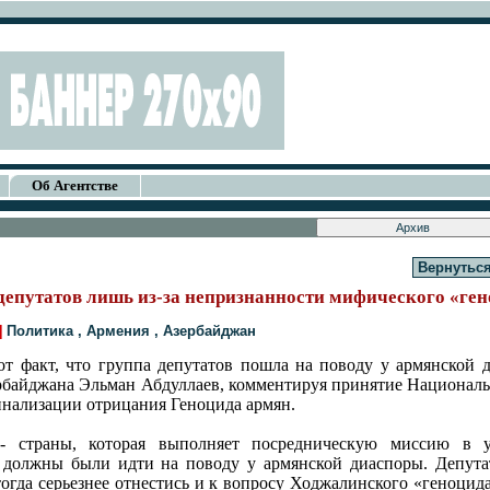
Об Агентстве
Вернуться
депутатов лишь из-за непризнанности мифического «ге
 ]
Политика
,
Армения
,
Азербайджан
от факт, что группа депутатов пошла на поводу у армянской
ербайджана Эльман Абдуллаев, комментируя принятие Национа
инализации отрицания Геноцида армян.
- страны, которая выполняет посредническую миссию в у
е должны были идти на поводу у армянской диаспоры. Депута
 тогда серьезнее отнестись и к вопросу Ходжалинского «геноци