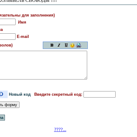
ОЛЫБЕЛЬ СВОБОДЫ !!!!
язательны для заполнения)
Имя
на
E-mail
мволов)
Новый код
Введите секретный код:
ла
????...