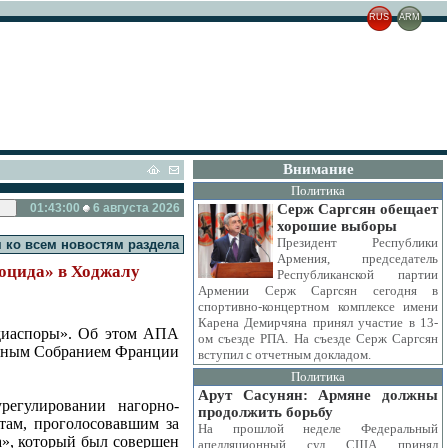
RUS
ARM
Внимание
Политика
01:43:01
6 августа 2026
Серж Саргсян обещает
хорошие выборы
Президент Республики
 ко всем новостям раздела
Армения, председатель
ноцида» в Ходжалу
Республиканской партии
Армении Серж Саргсян сегодня в
спортивно-концертном комплексе имени
Карена Демирчяна принял участие в 13-
 диаспоры». Об этом АПА
ом съезде РПА. На съезде Серж Саргсян
льным Собранием Франции
вступил с отчетным докладом.
Политика
Арут Сасунян: Армяне должны
регулировании нагорно-
продолжить борьбу
там, проголосовавшим за
На прошлой неделе Федеральный
да», который был совершен
апелляционный суд США принял