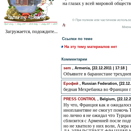
на глазах у всей мировой обществ
© При полном или частичном использо
Мнен
Загружается, подождите...
Ссылки по теме
На эту тему материалов нет
Комментарии
sem
, Armenia, [22.12.2011 | 17:18 ]
Объявите в баранистане трехдне
Ерофей
, Russian Federation, [22.12.
бедная Мехребанка во Франции п
PRESS CONTROL
, Belgium, [22.12.2
Ну что, Франция как и ожидалос
инопланетяне не смогут помочь 
но лично я не ожидал что Турци
сблизится с Арменией после подп
но не хватило у них воли, Азера 