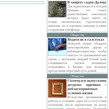
В защиту садов Далмы
Для задыхающегося сегодня
Еревана это станет
единственным спасением,
которое будет иметь не
только экологическое, стратегическое
значение, но и огромное значение в плане
сохранения генофонда.
Общество
Водители в галстуках
Пожалуй, нужно обладать
шекспировским даром и
наблюдательностью, чтобы
описать те трагикомические
сцены, с которыми каждый божий день
сталкиваются тысячи абовянцев,
отправляясь в Ереван, или вечером,
преодолевая обратный путь домой.
Общество
Скончался выпускник
детдома: причина –
неблагоприятные
условия жизни
Вследствие проживания и
работы в условиях сырости и отсутствия
отопления, после перенесения на ногах
воспаления легких скончался 22-летний