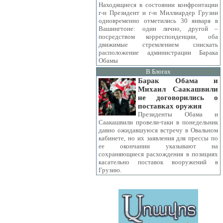
Находящиеся в состоянии конфронтации
г-н Президент и г-н Миллиардер Грузии
одновременно отметились 30 января в
Вашингтоне: один лично, другой –
посредством корреспонденции, оба
движимые стремлением снискать
расположение администрации Барака
Обамы
В Блогах
Барак Обама и
Михаил Саакашвили
не договорились о
поставках оружия
Президенты Обама и
Саакашвили провели-таки в понедельник
давно ожидавшуюся встречу в Овальном
кабинете, но их заявления для прессы по
ее окончании указывают на
сохраняющиеся расхождения в позициях
касательно поставок вооружений в
Грузию.