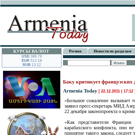
КУРСЫ ВАЛЮТ
Регион
Новости по разделам
USD
389.79
EUR
512.18
RUB
13.12
Баку критикует французских 
Armenia Today
[ 22.12.2011 | 17:12
«Большое сожаление вызывает т
заявил пресс-секретарь МИД Аз
22 декабря законопроекта о крим
«Как представители Франции 
карабахского конфликта, они н
принятие такого закона, следует