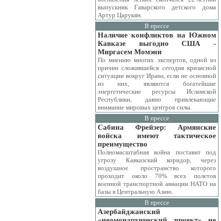
выпускник Гаварского детского дома
Артур Царукян.
В прессе
Наличие конфликтов на Южном
Кавказе выгодно США -
Миргасем Момэни
По мнению многих экспертов, одной из
причин сложившейся сегодня кризисной
ситуации вокруг Ирана, если не основной
из них, являются богатейшие
энергетические ресурсы Исламской
Республики, давно привлекающие
внимание мировых центров силы.
В прессе
Сабина Фрейзер: Армянские
войска имеют тактическое
преимущество
Полномасштабная война поставит под
угрозу Кавказский коридор, через
воздушное пространство которого
проходит около 70% всех полетов
военной транспортной авиации НАТО на
базы в Центральную Азию.
В прессе
Азербайджанский
«неомонархический проект» не