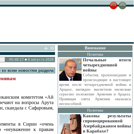
RUS
ARM
Внимание
Политика
06:48:18
8 августа 2026
Печальные итоги
четырехдневной
войны
 ко всем новостям раздела
События, произошедшие и
рмянам
происходящие в настоящее
время после четырехдневной войны в
Арцахе, наглядно высветили насколько
серьезно положение Армении и Арцаха.
риканским комитетом «Ай
Правящая элита Армении оказалась
вечают на вопросы Арута
неспособной
н, скандала с Сафаровым,
Политика
Каковы результаты
спровоцированной
лементы в Сирии «очень
Азербайджаном войны
о «неуважение к правам
в Карабахе?