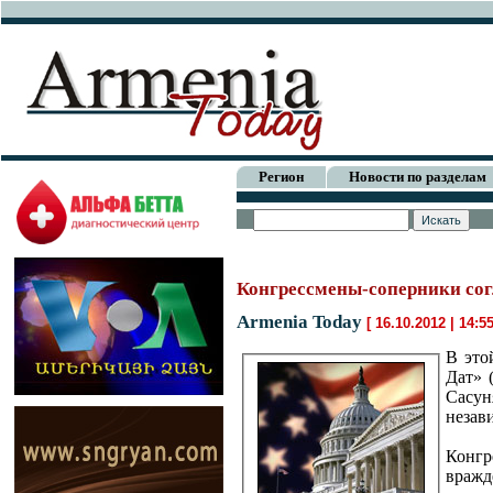
Регион
Новости по разделам
Конгрессмены-соперники сог
Armenia Today
[ 16.10.2012 | 14:5
В это
Дат» 
Сасун
незав
Конгр
вражд