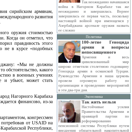
Так неожиданно начавшаяся
война в Нагорном Карабахе так же
твия сирийским армянам,
неожиданно и завершилась. Вернее
завершилась ее первая часть, поскольку
 международного развития
настоящей войной при имеющемся у
.
Азербайджана арсенале оружия назвать
ее сложно
ного оружия стоимостью
Политика
и. Когда он отметил, что
100-летие Геноцида
орил правдивость этого
армян и вопросы
что не в курсе «подобных
непосвященного
Армения и весь
цивилизованный мир
йджану: «Мы не должны
широко отметили столетнюю годовщину
о обстоятельство, какого
Геноцида армян в османской Турции.
частию в военных учениях
Руководство Армении и наша церковь
е и убьют, может стать
провели огромную работу по
организации и проведению мероприятий
в эти два-три дня.
народ Нагорного Карабаха
Экономика
ждается финансово, из-за
Так жить нельзя
Настойчивые усилия
Правительства Армении и
правящей партии по
партаментом, конгрессмен
реформированию
, потребовав от USAID на
пенсионной системы Республики путем
о-Карабахской Республики,
внедрения обязательной накопительной