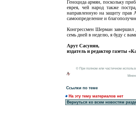
Геноцида армян, поскольку прибл
еврея, чей народ также постр
направленную на защиту прав А
самоопределение и благополучие
Конгрессмен Шерман завершил д
семь дней в неделю, я буду с вам
Арут Сасунян,
издатель и редактор газеты «
© При полном или частичном использо
Мнен
Ссылки по теме
На эту тему материалов нет
Вернуться ко всем новостям разд