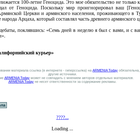
ижается 100-летие Геноцида. Это мое обязательство не только к
адал от Геноцида. Поскольку мир проигнорировал ваш [Геноц
рмянской Церкви и армянского населения, проживающего в Ту
 народа Арцаха, который составлял часть древнего армянского ц
ебаты, поклявшись: «Семь дней в неделю я был с вами, и с в
и».
Калифорнийский курьер»
вании материала ссылка (в интернете - гиперссылка) на
ARMENIA Today
обязательна,
другие источники.
ие
ARMENIA Today
может не совпадать с мнением авторов отдельных материалов.
ARMENIA Today
не несет ответственности за содержание рекламы.
ела
????...
Loading ...