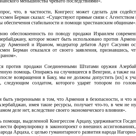
ианского меньшинства чревато последствиями».
прос, что, в частности, Конгресс может сделать для содейс
ессмен Берман сказал: «Существуют прямые связи с Агентством
ы обеспечения стабильности и помощи христианским общинам»
вою обеспокоенность по поводу продажи Израилем современ
ербайджану, которое может быть использовано против Армени
у Арменией и Ираном, модератор дебатов Арут Сасунян осп
ссмен Берман отказался от своего заявления, признавшись, 
раном».
лся против продажи Соединенными Штатами оружия Азерба
нную помощь. Опираясь на случившееся в Венгрии, а также на т
 после возвращения в Баку, мы не должны допустить [их] к у
, следующим солдатом, которого ударят топором по голов
 быть уверенными в том, что Армения в безопасности, и что 
ербайджан, имея такие ресурсы, получает что-то, в чем не ну
самом деле нет, вследствие своего экономического влияния».
ть помощи, выделенной Конгрессом Арцаху, удерживается Госде
ввести формулировку в законопроект о внешних ассигнованиях
 народа Арцаха, с целью гуманитарного развития народа Нагорн