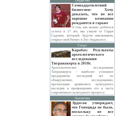
Общество
Семнадцатилетний
бизнесмен: Хочу
доказать, что не все
хорошие компании
рождаются в гараже
О том, как можно добиться
успеха в 17 лет, мы узнали от Гарри
Садояна, который, будучи школьником,
открыл свой бизнес в Лос-Анджелесе…
Спорт
Карабах: Результаты
археологического
исследования
Тигранакерта в 2010г.
Археологическое исследование
Тигранакерта – наиболее успешное
предприятие последний лет по
обнаружению, исследованию,
презентации армянского культурного
наследия и превращению его в часть
современного культурного процесса
Аналитика
Эрдоган утверждает,
что Геноцида не было,
поскольку не все