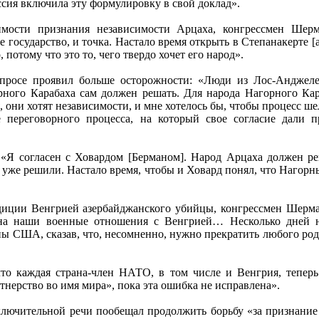
ссия включила эту формулировку в свой доклад».
имости признания независимости Арцаха, конгрессмен Шерм
 государство, и точка. Настало время открыть в Степанакерте [
 потому что это то, чего твердо хочет его народ».
просе проявил больше осторожности: «Люди из Лос-Анджеле
ного Карабаха сам должен решать. Для народа Нагорного Кар
 они хотят независимости, и мне хотелось бы, чтобы процесс ше
 переговорного процесса, на который свое согласие дали 
«Я согласен с Ховардом [Берманом]. Народ Арцаха должен ре
 уже решили. Настало время, чтобы и Ховард понял, что Нагорн
диции Венгрией азербайджанского убийцы, конгрессмен Шерма
 на наши военные отношения с Венгрией… Несколько дней н
ы США, сказав, что, несомненно, нужно прекратить любого род
то каждая страна-член НАТО, в том числе и Венгрия, теперь
нерство во имя мира», пока эта ошибка не исправлена».
аключительной речи пообещал продолжить борьбу «за признан