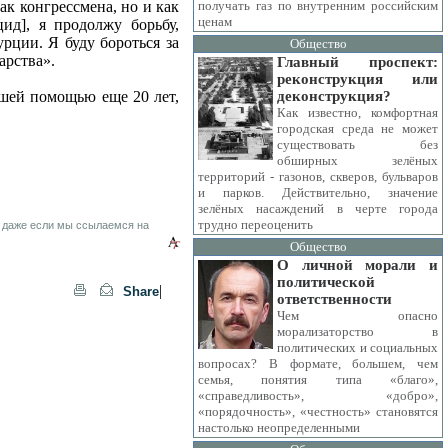
ак конгрессмена, но и как
получать газ по внутренним российским
ценам
ид], я продолжу борьбу,
рции. Я буду бороться за
Общество
арства».
Главный проспект:
реконструкция или
ашей помощью еще 20 лет,
деконструкция?
Как известно, комфортная
городская среда не может
существовать без
обширных зелёных
территорий - газонов, скверов, бульваров
и парков. Действительно, значение
зелёных насаждений в черте города
трудно переоценить
 даже если мы ссылаемся на
Общество
О личной морали и
политической
|
Share
ответственности
Чем опасно
морализаторство в
политических и социальных
вопросах? В формате, большем, чем
семья, понятия типа «благо»,
«справедливость», «добро»,
«порядочность», «честность» становятся
настолько неопределенными