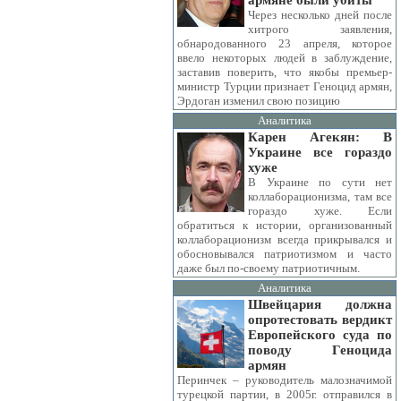
армяне были убиты
Через несколько дней после
хитрого заявления,
обнародованного 23 апреля, которое
ввело некоторых людей в заблуждение,
заставив поверить, что якобы премьер-
министр Турции признает Геноцид армян,
Эрдоган изменил свою позицию
Аналитика
Карен Агекян: В
Украине все гораздо
хуже
В Украине по сути нет
коллаборационизма, там все
гораздо хуже. Если
обратиться к истории, организованный
коллаборационизм всегда прикрывался и
обосновывался патриотизмом и часто
даже был по-своему патриотичным.
Аналитика
Швейцария должна
опротестовать вердикт
Европейского суда по
поводу Геноцида
армян
Перинчек – руководитель малозначимой
турецкой партии, в 2005г. отправился в