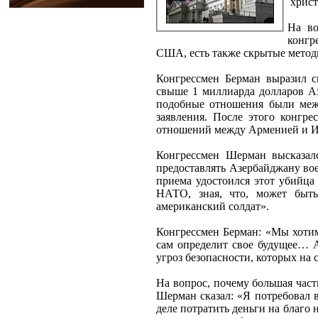
христ
На во
конгр
США, есть также скрытые метод
Конгрессмен Берман выразил с
свыше 1 миллиарда долларов Аз
подобные отношения были межд
заявления. После этого конгре
отношений между Арменией и И
Конгрессмен Шерман высказа
предоставлять Азербайджану вое
приема удостоился этот убийца
НАТО, зная, что, может быть
американский солдат».
Конгрессмен Берман: «Мы хотим
сам определит свое будущее… Аз
угроз безопасности, которых на 
На вопрос, почему большая час
Шерман сказал: «Я потребовал 
деле потратить деньги на благо