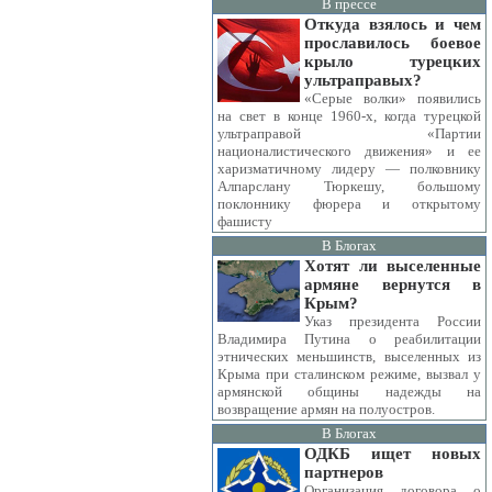
В прессе
Откуда взялось и чем
прославилось боевое
крыло турецких
ультраправых?
«Серые волки» появились
на свет в конце 1960-х, когда турецкой
ультраправой «Партии
националистического движения» и ее
харизматичному лидеру — полковнику
Алпарслану Тюркешу, большому
поклоннику фюрера и открытому
фашисту
В Блогах
Хотят ли выселенные
армяне вернутся в
Крым?
Указ президента России
Владимира Путина о реабилитации
этнических меньшинств, выселенных из
Крыма при сталинском режиме, вызвал у
армянской общины надежды на
возвращение армян на полуостров.
В Блогах
ОДКБ ищет новых
партнеров
Организация договора о