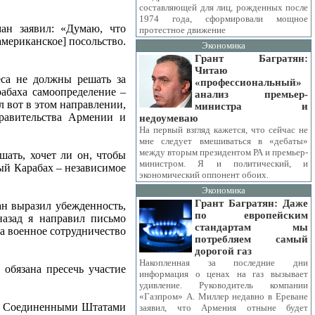
составляющей для лиц, рожденных после
1974 года, сформировали мощное
ан заявил: «Думаю, что
протестное движение
американское] посольство.
Экономика
Грант Багратян:
Читаю
са не должны решать за
«профессиональный»
абаха самоопределение –
анализ премьер-
л вот в этом направлении,
министра и
правительства Армении и
недоумеваю
На первый взгляд кажется, что сейчас не
мне следует вмешиваться в «дебаты»
между вторым президентом РА и премьер-
шать, хочет ли он, чтобы
министром. Я и политический, и
ый Карабах – независимое
экономический оппонент обоих.
Экономика
Грант Багратян: Даже
н выразил убежденность,
по европейским
азад я направил письмо
стандартам мы
а военное сотрудничество
потребляем самый
дорогой газ
Накопленная за последние дни
 обязана пресечь участие
информация о ценах на газ вызывает
удивление. Руководитель компании
«Газпром» А. Миллер недавно в Ереване
ие Соединенными Штатами
заявил, что Армения отныне будет