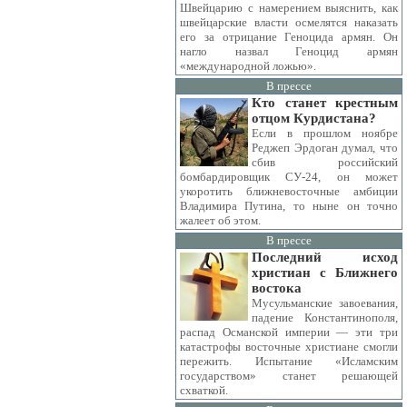
Швейцарию с намерением выяснить, как
швейцарские власти осмелятся наказать
его за отрицание Геноцида армян. Он
нагло назвал Геноцид армян
«международной ложью».
В прессе
Кто станет крестным
отцом Курдистана?
Если в прошлом ноябре
Реджеп Эрдоган думал, что
сбив российский
бомбардировщик СУ-24, он может
укоротить ближневосточные амбиции
Владимира Путина, то ныне он точно
жалеет об этом.
В прессе
Последний исход
христиан с Ближнего
востока
Мусульманские завоевания,
падение Константинополя,
распад Османской империи — эти три
катастрофы восточные христиане смогли
пережить. Испытание «Исламским
государством» станет решающей
схваткой.