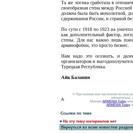
Та же логика сработала в отноше
своеобразная стена между Россией
должна была быть монолитной, до
сдерживания России, и страной без
По сути с 1918 по 1923 на уничто
как дополнительный фактор, логи
стены. Для нас важно лишь поня
армянофобии, это просто бизнес.
Нам надо это осознать, и дале
организатором и выгодополучател
Турецкая Республика.
Айк Баланян
© При полном или частичном использов
обязательна, 
Мнение
ARMENIA Today
мож
ARMENIA Today
н
Ссылки по теме
На эту тему материалов нет
Вернуться ко всем новостям раздел