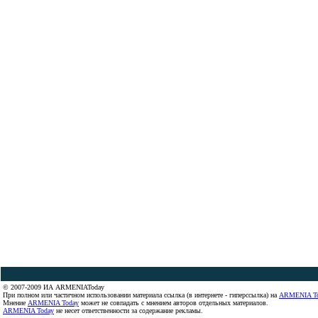
© 2007-2009 ИА ARMENIAToday
При полном или частичном использовании материала ссылка (в интернете - гиперссылка) на
ARMENIA T
Мнение
ARMENIA Today
может не совпадать с мнением авторов отдельных материалов.
ARMENIA Today
не несет ответственности за содержание рекламы.