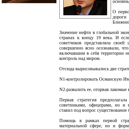
основны
О перво
дороги
Ближний
Значение нефти в глобальной эк
странах к концу 19 века. И ес
советчиков представляла своей
совершенно ясно осознавали, чт
включавшим в себя территории ны
контроль над миром.
Отсюда вырисовывались две страт
N1-контролировать Османскую Им
N2-развалить ее, оторвав лакомые 
Первая стратегия предполагал
советниками, офицерами, но и п
ставил под вопрос существование 
Помощь в рамках первой страт
материальной сфере, но и форм