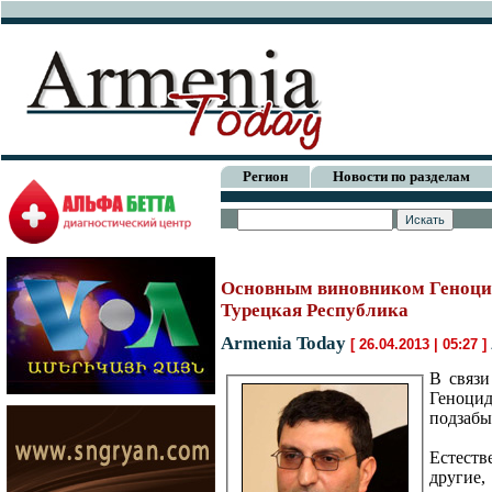
Регион
Новости по разделам
Основным виновником Геноцид
Турецкая Республика
Armenia Today
[ 26.04.2013 | 05:27 ]
В связи
Геноци
подзабы
Естеств
другие