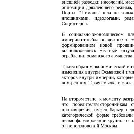
внешней разведки идеологий, масс
оппозиции дряхлеющего режима, 
Порты. "Помощь" шла не только
нпошниками, идеологами, ред
Социнтерна.
В социально-экономическом пла
империи от неблагонадежных элеме
формированием новой продвин
воспользовались местные энтуз
ограблении османского армянства 
Таким образом экономический инт
изменения внутри Османской имп
акторов внутри империи, которые
внутренних. Такая смычка и стал
На втором этапе, к моменту разг
что победителям-сторонникам 
противоречия, нужен барьер пер
категорической форме требовал
целью формирование крупного сил
от поползновений Москвы.