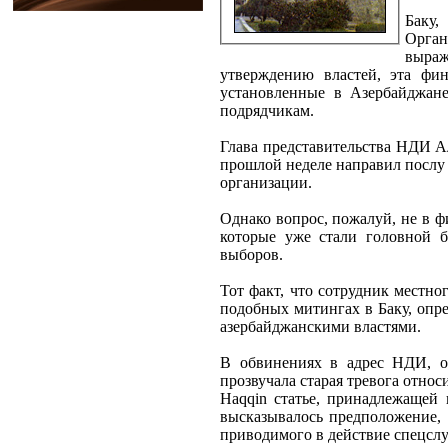
Баку,
Орган
выра
утверждению властей, эта фи
установленные в Азербайджане
подрядчикам.
Глава представительства НДИ Ал
прошлой неделе направил послу
организации.
Однако вопрос, пожалуй, не в 
которые уже стали головной б
выборов.
Тот факт, что сотрудник местн
подобных митингах в Баку, опр
азербайджанскими властями.
В обвинениях в адрес НДИ, оз
прозвучала старая тревога отно
Haqqin статье, принадлежащей
высказывалось предположение,
приводимого в действие спецсл