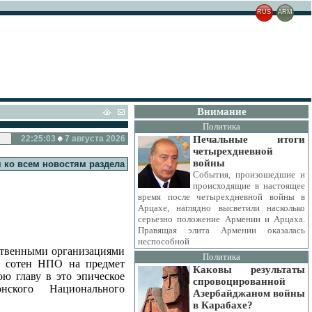
RUS
ARM
Внимание
Политика
22:25:04
7 августа 2026
Печальные итоги
четырехдневной
войны
 ко всем новостям раздела
События, произошедшие и
происходящие в настоящее
время после четырехдневной войны в
Арцахе, наглядно высветили насколько
серьезно положение Армении и Арцаха.
Правящая элита Армении оказалась
неспособной
ственными организациями
Политика
х сотен НПО на предмет
Каковы результаты
ю главу в это эпическое
спровоцированной
нского Национального
Азербайджаном войны
в Карабахе?