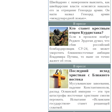
Швейцарию с намерением выяснить, как
швейцарские власти осмелятся наказать
его за отрицание Геноцида армян. Он
нагло назвал Геноцид армян
«международной ложью».
В прессе
Кто станет крестным
отцом Курдистана?
Если в прошлом ноябре
Реджеп Эрдоган думал, что
сбив российский
бомбардировщик СУ-24, он может
укоротить ближневосточные амбиции
Владимира Путина, то ныне он точно
жалеет об этом.
В прессе
Последний исход
христиан с Ближнего
востока
Мусульманские завоевания,
падение Константинополя,
распад Османской империи — эти три
катастрофы восточные христиане смогли
пережить. Испытание «Исламским
государством» станет решающей
схваткой.