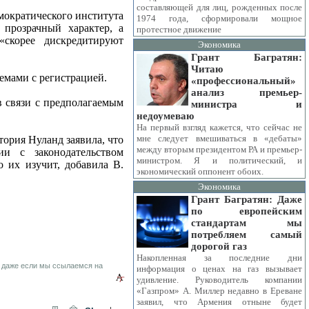
составляющей для лиц, рожденных после
мократического института
1974 года, сформировали мощное
прозрачный характер, а
протестное движение
скорее дискредитируют
Экономика
Грант Багратян:
Читаю
емами с регистрацией.
«профессиональный»
анализ премьер-
в связи с предполагаемым
министра и
недоумеваю
На первый взгляд кажется, что сейчас не
мне следует вмешиваться в «дебаты»
ория Нуланд заявила, что
между вторым президентом РА и премьер-
и с законодательством
министром. Я и политический, и
о их изучит, добавила В.
экономический оппонент обоих.
Экономика
Грант Багратян: Даже
по европейским
стандартам мы
потребляем самый
дорогой газ
Накопленная за последние дни
 даже если мы ссылаемся на
информация о ценах на газ вызывает
удивление. Руководитель компании
«Газпром» А. Миллер недавно в Ереване
заявил, что Армения отныне будет