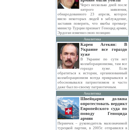
армяне были убиты
Через несколько дней после
хитрого заявления,
обнародованного 23 апреля, которое
ввело некоторых людей в заблуждение,
заставив поверить, что якобы премьер-
министр Турции признает Геноцид армян,
Эрдоган изменил свою позицию
Аналитика
Карен Агекян: В
Украине все гораздо
хуже
В Украине по сути нет
коллаборационизма, там все
гораздо хуже. Если
обратиться к истории, организованный
коллаборационизм всегда прикрывался и
обосновывался патриотизмом и часто
даже был по-своему патриотичным.
Аналитика
Швейцария должна
опротестовать вердикт
Европейского суда по
поводу Геноцида
армян
Перинчек – руководитель малозначимой
турецкой партии, в 2005г. отправился в