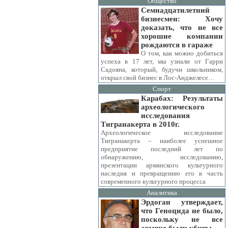
Общество
Семнадцатилетний
бизнесмен: Хочу
доказать, что не все
хорошие компании
рождаются в гараже
О том, как можно добиться
успеха в 17 лет, мы узнали от Гарри
Садояна, который, будучи школьником,
открыл свой бизнес в Лос-Анджелесе…
Спорт
Карабах: Результаты
археологического
исследования
Тигранакерта в 2010г.
Археологическое исследование
Тигранакерта – наиболее успешное
предприятие последний лет по
обнаружению, исследованию,
презентации армянского культурного
наследия и превращению его в часть
современного культурного процесса
Аналитика
Эрдоган утверждает,
что Геноцида не было,
поскольку не все