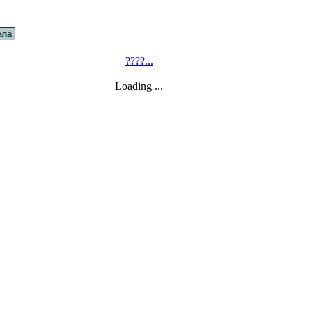
ела
????...
Loading ...