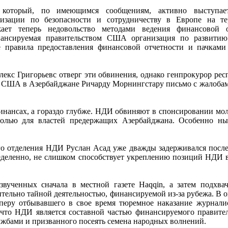
 который, по имеющимся сообщениям, активно выступает
изации по безопасности и сотрудничеству в Европе на те
жает теперь недовольство методами ведения финансовой
нансируемая правительством США организация по развитию
 правила предоставления финансовой отчетности и пачками
екс Григорьевс отверг эти обвинения, однако генпрокурор рес
 США в Азербайджане Ричарду Морнингстару письмо с жалобам
финансах, а гораздо глубже. НДИ обвиняют в спонсировании мо
олью для властей предержащих Азербайджана. Особенно нын
ого отделения НДИ Руслан Асад уже дважды задерживался после
еделенно, не слишком способствует укреплению позиций НДИ 
вученных сначала в местной газете Haqqin, а затем подхв
сительно тайной деятельностью, финансируемой из-за рубежа. В
 перу отбывавшего в свое время тюремное наказание журнали
 что НДИ является составной частью финансируемого правит
ужбами и призванного посеять семена народных волнений.