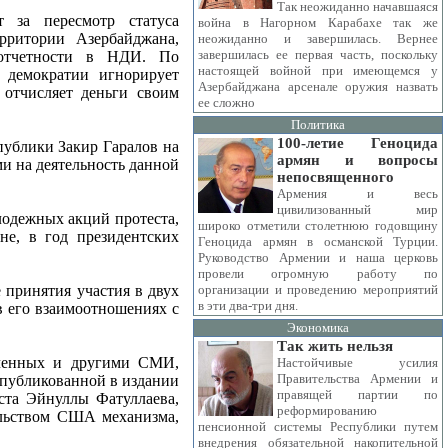
Так неожиданно начавшаяся
 за пересмотр статуса
война в Нагорном Карабахе так же
рритории Азербайджана,
неожиданно и завершилась. Вернее
завершилась ее первая часть, поскольку
 отчетности в НДИ. По
настоящей войной при имеющемся у
 демократии игнорирует
Азербайджана арсенале оружия назвать
 отчисляет деньги своим
ее сложно
Политика
100-летие Геноцида
публики Закир Гаралов на
армян и вопросы
и на деятельность данной
непосвященного
Армения и весь
цивилизованный мир
лодежных акций протеста,
широко отметили столетнюю годовщину
е, в год президентских
Геноцида армян в османской Турции.
Руководство Армении и наша церковь
провели огромную работу по
 принятия участия в двух
организации и проведению мероприятий
в эти два-три дня.
в его взаимоотношениях с
Экономика
Так жить нельзя
аченных и другими СМИ,
Настойчивые усилия
Правительства Армении и
 опубликованной в издании
правящей партии по
ста Эйнуллы Фатуллаева,
реформированию
ельством США механизма,
пенсионной системы Республики путем
внедрения обязательной накопительной