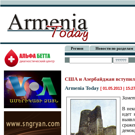
Регион
Новости по разделам
США и Азербайджан вступили
Armenia Today
[ 01.05.2013 | 15:2
Замет
В нек
идет 
выявл
сраж
демок