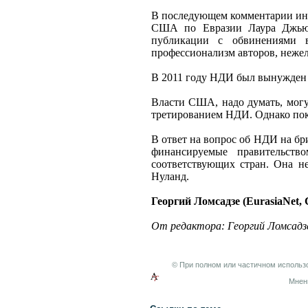
В последующем комментарии инф
США по Евразии Лаура Джьюет
публикации с обвинениями в
профессионализм авторов, нежел
В 2011 году НДИ был вынужден з
Власти США, надо думать, могут
третированием НДИ. Однако пок
В ответ на вопрос об НДИ на б
финансируемые правительств
соответствующих стран. Она не
Нуланд.
Георгий Ломсадзе
(EurasiaNet
От редактора: Георгий Ломсадз
© При полном или частичном использо
Мнен