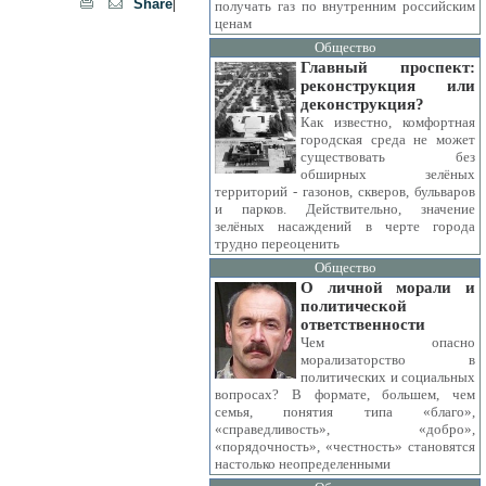
|
Share
получать газ по внутренним российским
ценам
Общество
Главный проспект:
реконструкция или
деконструкция?
Как известно, комфортная
городская среда не может
существовать без
обширных зелёных
территорий - газонов, скверов, бульваров
и парков. Действительно, значение
зелёных насаждений в черте города
трудно переоценить
Общество
О личной морали и
политической
ответственности
Чем опасно
морализаторство в
политических и социальных
вопросах? В формате, большем, чем
семья, понятия типа «благо»,
«справедливость», «добро»,
«порядочность», «честность» становятся
настолько неопределенными