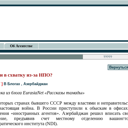
Об Агентстве
Вернуться
 в схватку из-за НПО?
7 ]
В Блогах
,
Азербайджан
ка из блога EurasiaNet «Рассказы тамады»
оторых странах бывшего СССР между властями и неправитель
настоящая война. В России приступили к обыскам в офиса
ения «иностранных агентов». Азербайджан решил вписать сво
ение, предъявив счет местному отделению вашингто
ратического института (NDI).