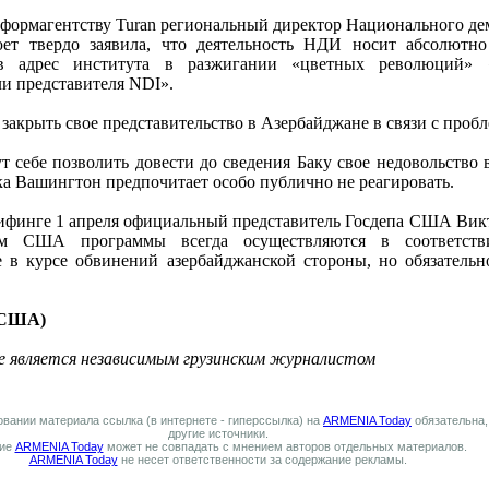
ормагентству Turan региональный директор Национального де
 твердо заявила, что деятельность НДИ носит абсолютно 
 адрес института в разжигании «цветных революций» «
и представителя NDI».
акрыть свое представительство в Азербайджане в связи с пробл
 себе позволить довести до сведения Баку свое недовольство 
а Вашингтон предпочитает особо публично не реагировать.
рифинге 1 апреля официальный представитель Госдепа США Викт
ом США программы всегда осуществляются в соответстви
 в курсе обвинений азербайджанской стороны, но обязательн
, США)
е является независимым грузинским журналистом
вании материала ссылка (в интернете - гиперссылка) на
ARMENIA Today
обязательна,
другие источники.
ие
ARMENIA Today
может не совпадать с мнением авторов отдельных материалов.
ARMENIA Today
не несет ответственности за содержание рекламы.