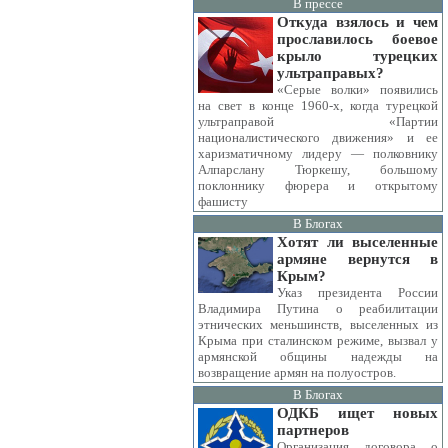
В прессе
Откуда взялось и чем
прославилось боевое
крыло турецких
ультраправых?
«Серые волки» появились
на свет в конце 1960-х, когда турецкой
ультраправой «Партии
националистического движения» и ее
харизматичному лидеру — полковнику
Алпарслану Тюркешу, большому
поклоннику фюрера и открытому
фашисту
В Блогах
Хотят ли выселенные
армяне вернутся в
Крым?
Указ президента России
Владимира Путина о реабилитации
этнических меньшинств, выселенных из
Крыма при сталинском режиме, вызвал у
армянской общины надежды на
возвращение армян на полуостров.
В Блогах
ОДКБ ищет новых
партнеров
Организация договора о