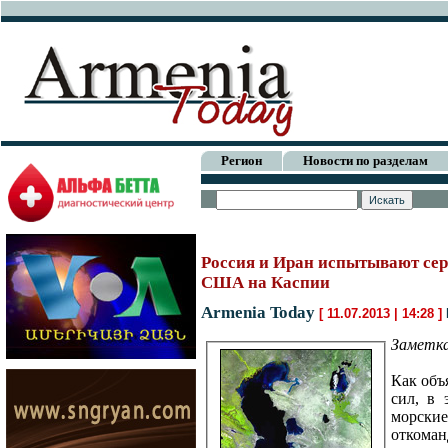
Регион
Новости по разделам
Россия и Иран испытывают сер
США на Каспии
Armenia Today
[ 11.07.2013 | 14:28 ]
Заметк
Как объ
сил, в 
морски
откома