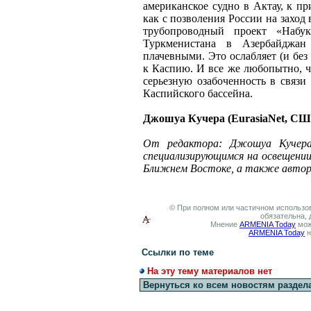
американское судно в Актау, к пр
как с позволения России на заход 
трубопроводный проект «Набук
Туркменистана в Азербайджан
плачевными. Это ослабляет (и без
к Каспию. И все же любопытно, ч
серьезную озабоченность в свя
Каспийского бассейна.
Джошуа Кучера
(EurasiaNet, С
От редактора: Джошуа Кучера
специализирующимся на освещении
Ближнем Востоке, а также автором
© При полном или частичном использов
обязательна, 
Мнение
ARMENIA Today
мож
ARMENIA Today
н
Ссылки по теме
На эту тему материалов нет
Вернуться ко всем новостям раздел