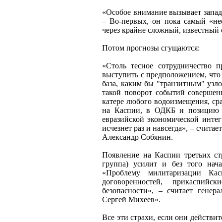
«Особое внимание вызывает запад
– Во-первых, он пока самый «не
через крайне сложный, известный
Потом прогнозы сгущаются:
«Столь тесное сотрудничество 
выступить с предположением, что
база, каким бы "транзитным" узл
такой поворот событий совершен
катере любого водоизмещения, сра
на Каспии, в ОДКБ и позицию Р
евразийской экономической инте
исчезнет раз и навсегда», – счит
Александр Собянин.
Появление на Каспии третьих ст
группа) усилит и без того нач
«Проблему милитаризации Кас
договоренностей, прикаспийс
безопасности», – считает генер
Сергей Михеев».
Все эти страхи, если они действи