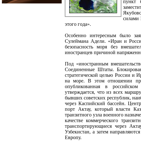
пункт 
замест
Якубовс
силами 
этого года».
Особенно интересным было зая
Сулеймана Адели. «Иран и Росси
безопасность моря без вмешате
иностранцев причиной напряженнос
Под «иностранным вмешательство
Соединенные Штаты. Блокирован
стратегической целью России и И
на море. В этом отношении пре
опубликованная в российском
утверждается, что из всех маршр
бывших советских республик, наиб
через Каспийский бассейн. Цент
порт Актау, который власти Каз
транзитного узла военного назначе
качестве коммерческого транзи
транспортирующиеся через Акта
Узбекистан, а затем направляются
Европу.