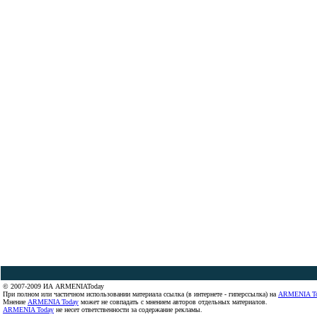
© 2007-2009 ИА ARMENIAToday
При полном или частичном использовании материала ссылка (в интернете - гиперссылка) на
ARMENIA T
Мнение
ARMENIA Today
может не совпадать с мнением авторов отдельных материалов.
ARMENIA Today
не несет ответственности за содержание рекламы.