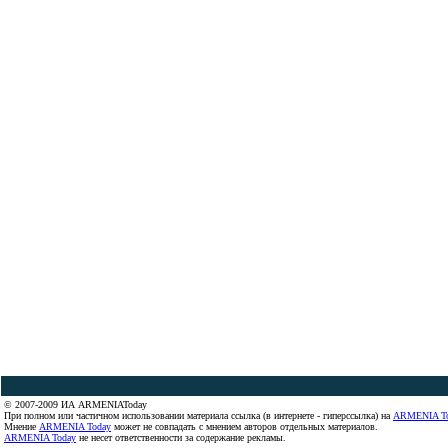
© 2007-2009 ИА ARMENIAToday
При полном или частичном использовании материала ссылка (в интернете - гиперссылка) на
ARMENIA T
Мнение
ARMENIA Today
может не совпадать с мнением авторов отдельных материалов.
ARMENIA Today
не несет ответственности за содержание рекламы.