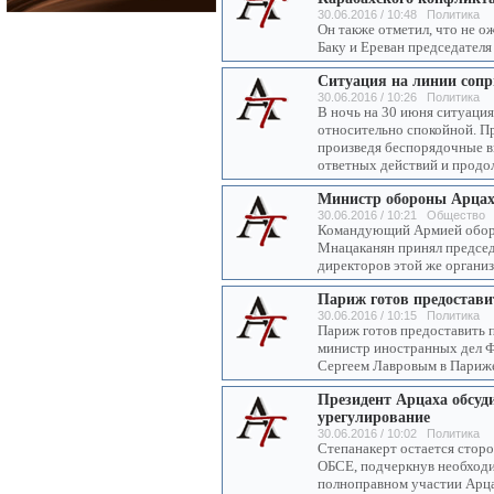
30.06.2016 / 10:48 Политика
Он также отметил, что не о
Баку и Ереван председател
Ситуация на линии соп
30.06.2016 / 10:26 Политика
В ночь на 30 июня ситуаци
относительно спокойной. П
произведя беспорядочные в
ответных действий и продо
Министр обороны Арцах
30.06.2016 / 10:21 Общество
Командующий Армией оборо
Мнацаканян принял председ
директоров этой же органи
Париж готов предостави
30.06.2016 / 10:15 Политика
Париж готов предоставить 
министр иностранных дел Ф
Сергеем Лавровым в Париж
Президент Арцаха обсуд
урегулирование
30.06.2016 / 10:02 Политика
Степанакерт остается стор
ОБСЕ, подчеркнув необходи
полноправном участии Арца