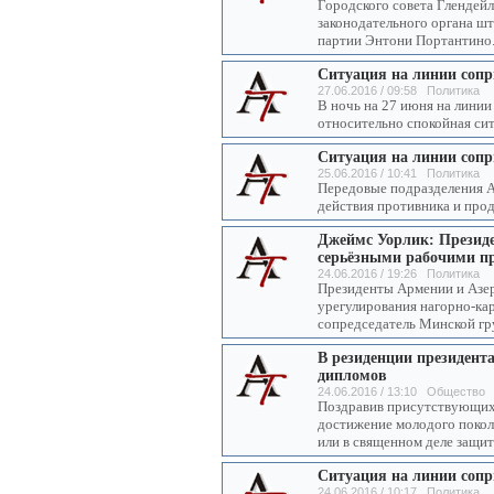
Городского совета Глендей
законодательного органа ш
партии Энтони Портантино
Ситуация на линии соп
27.06.2016 / 09:58 Политика
В ночь на 27 июня на лини
относительно спокойная си
Ситуация на линии соп
25.06.2016 / 10:41 Политика
Передовые подразделения А
действия противника и прод
Джеймс Уорлик: Презид
серьёзными рабочими п
24.06.2016 / 19:26 Политика
Президенты Армении и Азе
урегулирования нагорно-ка
сопредседатель Минской г
В резиденции президент
дипломов
24.06.2016 / 13:10 Общество
Поздравив присутствующих,
достижение молодого поколе
или в священном деле защи
Ситуация на линии соп
24.06.2016 / 10:17 Политика