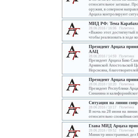
относительное затишье. Пр
оружия, в северном напра
Арцаха контролируют ситу
МИД РФ: Тема Карабахс
28.06.2016 / 16:06 Политика
«Важно этот достигнутый по
чтобы реализовать в ходе к
Президент Арцаха приня
ААЦ
28.06.2016 / 14:59 Политика
Президент Арцаха Бако Саа
Армянской Апостольской Це
Нерсисяна, благотворителей
Президент Арцаха прин
28.06.2016 / 10:20 Политика
Президент Республики Арцах
Синаняна и калифорнийског
Ситуация на линии соп
28.06.2016 / 10:17 Политика
В ночь на 28 июня на лини
относительно спокойная си
Глава МИД Арцаха приня
28.06.2016 / 09:52 Политика
Министр иностранных дел 