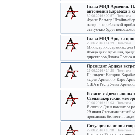
Глава МИД Армении: На 
автономии Карабаха в с
30.06.2016 / 09:57 Политика
Франк-Вальтер Штайнмайер н
нагорно-карабахской пробле
статус-кво будет невозможн
Глава МИД Арцаха прин
29.06.2016 / 14:39 Политика
Министр иностранных дел 
Фонда дети Армении, предс
директоров Джона Эванса и
Президент Арцаха встре
29.06.2016 / 14:20 Политика
Президент Нагорно-Карабах
«Дети Армении» Каро Армен
США в Республике Армения
В связи с Днем павших з
Степанакертский мемор
29.06.2016 / 14:03 Политика
В связи с Днем павших за р
29 июня Степанакертский м
пропавших без вести в ход
Ситуация на линии соп
29.06.2016 / 10:38 Политика
В ночь на 29 июня на лини