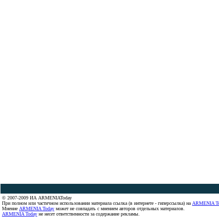
© 2007-2009 ИА ARMENIAToday
При полном или частичном использовании материала ссылка (в интернете - гиперссылка) на
ARMENIA T
Мнение
ARMENIA Today
может не совпадать с мнением авторов отдельных материалов.
ARMENIA Today
не несет ответственности за содержание рекламы.