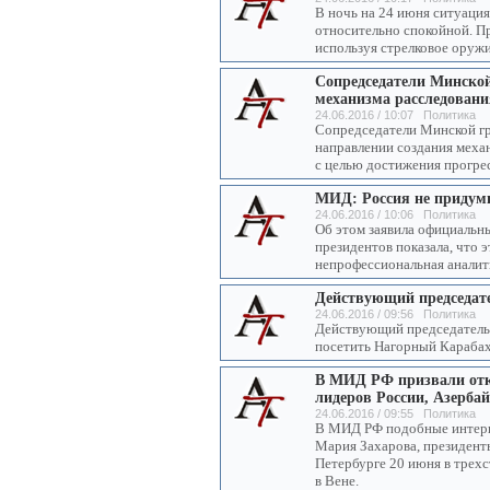
В ночь на 24 июня ситуаци
относительно спокойной. П
используя стрелковое оружи
Сопредседатели Минско
механизма расследовани
24.06.2016 / 10:07 Политика
Сопредседатели Минской гр
направлении создания меха
с целью достижения прогрес
МИД: Россия не придум
24.06.2016 / 10:06 Политика
Об этом заявила официальн
президентов показала, что 
непрофессиональная аналит
Действующий председат
24.06.2016 / 09:56 Политика
Действующий председатель
посетить Нагорный Карабах
В МИД РФ призвали отка
лидеров России, Азерба
24.06.2016 / 09:55 Политика
В МИД РФ подобные интерп
Мария Захарова, президент
Петербурге 20 июня в трех
в Вене.