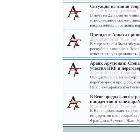
Ситуация на линии соп
22.06.2016 / 09:50 Политика
В ночь на 22 июня на лини
относительное спокойствие,
направлениях противник н
Президент Арцаха приня
22.06.2016 / 09:39 Политика
В ходе встречи были обсуж
республик в вопросах безоп
ответственную должность, 
Араик Арутюнян: Степан
участия НКР в перегово
21.06.2016 / 14:02 Политика
Официальный Степанакерт т
переговорном процессе, с ч
Нагорно-Карабахской Респу
В Вене продолжаются ра
инцидентов в зоне кара
21.06.2016 / 13:55 Политика
В Вене продолжаются актив
инцидентов в зоне карабахс
Франции в Армении Жан-Фр