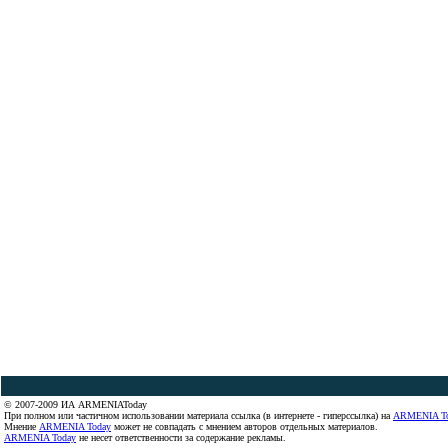
© 2007-2009 ИА ARMENIAToday
При полном или частичном использовании материала ссылка (в интернете - гиперссылка) на
ARMENIA T
Мнение
ARMENIA Today
может не совпадать с мнением авторов отдельных материалов.
ARMENIA Today
не несет ответственности за содержание рекламы.