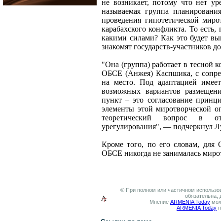
не возникает, потому что нет ур
называемая группа планирования
проведения гипотетической миро
карабахского конфликта. То есть,
какими силами? Как это будет выг
знакомят государств-участников д
"Она (группа) работает в тесной 
ОБСЕ (Анжея) Каспшика, с сопре
на место. Под адаптацией имее
возможных вариантов размещени
пункт – это согласование принц
элементы этой миротворческой оп
теоретический вопрос в от
урегулирования", — подчеркнул Л
Кроме того, по его словам, для
ОБСЕ никогда не занималась миро
© При полном или частичном использов
обязательна, 
Мнение
ARMENIA Today
мож
ARMENIA Today
н