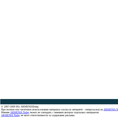
© 2007-2009 ИА ARMENIAToday
При полном или частичном использовании материала ссылка (в интернете - гиперссылка) на
ARMENIA T
Мнение
ARMENIA Today
может не совпадать с мнением авторов отдельных материалов.
ARMENIA Today
не несет ответственности за содержание рекламы.