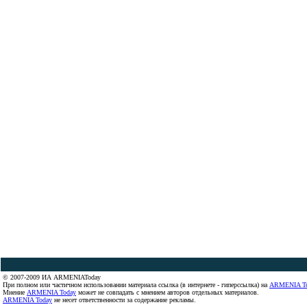
© 2007-2009 ИА ARMENIAToday
При полном или частичном использовании материала ссылка (в интернете - гиперссылка) на
ARMENIA T
Мнение
ARMENIA Today
может не совпадать с мнением авторов отдельных материалов.
ARMENIA Today
не несет ответственности за содержание рекламы.