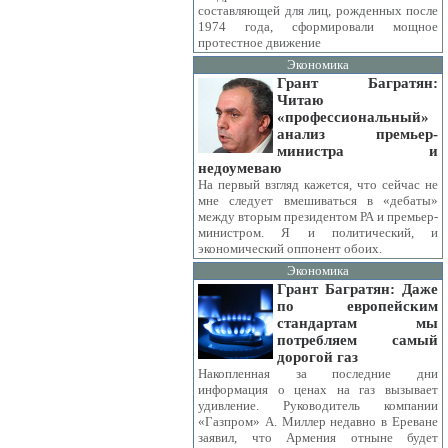
составляющей для лиц, рожденных после
1974 года, сформировали мощное
протестное движение
Экономика
Грант Багратян:
Читаю
«профессиональный»
анализ премьер-
министра и
недоумеваю
На первый взгляд кажется, что сейчас не
мне следует вмешиваться в «дебаты»
между вторым президентом РА и премьер-
министром. Я и политический, и
экономический оппонент обоих.
Экономика
Грант Багратян: Даже
по европейским
стандартам мы
потребляем самый
дорогой газ
Накопленная за последние дни
информация о ценах на газ вызывает
удивление. Руководитель компании
«Газпром» А. Миллер недавно в Ереване
заявил, что Армения отныне будет