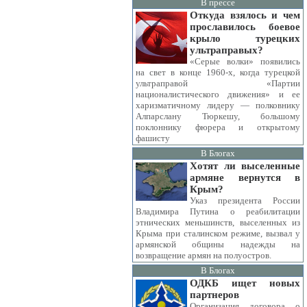
В прессе
Откуда взялось и чем
прославилось боевое
крыло турецких
ультраправых?
«Серые волки» появились
на свет в конце 1960-х, когда турецкой
ультраправой «Партии
националистического движения» и ее
харизматичному лидеру — полковнику
Алпарслану Тюркешу, большому
поклоннику фюрера и открытому
фашисту
В Блогах
Хотят ли выселенные
армяне вернутся в
Крым?
Указ президента России
Владимира Путина о реабилитации
этнических меньшинств, выселенных из
Крыма при сталинском режиме, вызвал у
армянской общины надежды на
возвращение армян на полуостров.
В Блогах
ОДКБ ищет новых
партнеров
Организация договора о