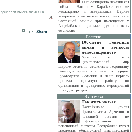
Так неожиданно начавшаяся
война в Нагорном Карабахе так же
неожиданно и завершилась. Вернее
 даже если мы ссылаемся на
завершилась ее первая часть, поскольку
настоящей войной при имеющемся у
Азербайджана арсенале оружия назвать
ее сложно
|
Share
Политика
100-летие Геноцида
армян и вопросы
непосвященного
Армения и весь
цивилизованный мир
широко отметили столетнюю годовщину
Геноцида армян в османской Турции.
Руководство Армении и наша церковь
провели огромную работу по
организации и проведению мероприятий
в эти два-три дня.
Экономика
Так жить нельзя
Настойчивые усилия
Правительства Армении и
правящей партии по
реформированию
пенсионной системы Республики путем
внедрения обязательной накопительной