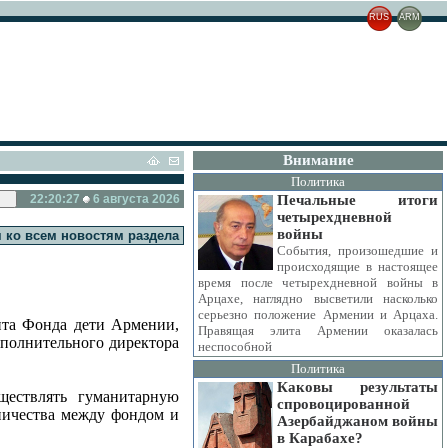
RUS
ARM
Внимание
Политика
22:20:28
6 августа 2026
Печальные итоги
четырехдневной
войны
 ко всем новостям раздела
События, произошедшие и
происходящие в настоящее
время после четырехдневной войны в
Арцахе, наглядно высветили насколько
серьезно положение Армении и Арцаха.
нта Фонда дети Армении,
Правящая элита Армении оказалась
сполнительного директора
неспособной
Политика
Каковы результаты
ществлять гуманитарную
спровоцированной
дничества между фондом и
Азербайджаном войны
в Карабахе?