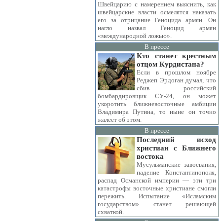
Швейцарию с намерением выяснить, как
швейцарские власти осмелятся наказать
его за отрицание Геноцида армян. Он
нагло назвал Геноцид армян
«международной ложью».
В прессе
Кто станет крестным
отцом Курдистана?
Если в прошлом ноябре
Реджеп Эрдоган думал, что
сбив российский
бомбардировщик СУ-24, он может
укоротить ближневосточные амбиции
Владимира Путина, то ныне он точно
жалеет об этом.
В прессе
Последний исход
христиан с Ближнего
востока
Мусульманские завоевания,
падение Константинополя,
распад Османской империи — эти три
катастрофы восточные христиане смогли
пережить. Испытание «Исламским
государством» станет решающей
схваткой.