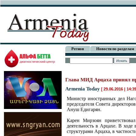
Регион
Новости по разделам
Глава МИД Арцаха принял п
Armenia Today
[ 29.06.2016 | 14:3
Министр иностранных дел Наго
председателя Совета директоро
Ануш Едигарян.
Карен Мирзоян приветствова
деятельность в Арцахе. В ходе
структурами Арцаха, в частности