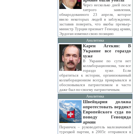
армяне были убиты
Через несколько дней после
хитрого заявления,
обнародованного 23 апреля, которое
ввело некоторых людей в заблуждение,
заставив поверить, что якобы премьер-
министр Турции признает Геноцид армян,
Эрдоган изменил свою позицию
Аналитика
Карен Агекян: В
Украине все гораздо
хуже
В Украине по сути нет
коллаборационизма, там все
гораздо хуже. Если
обратиться к истории, организованный
коллаборационизм всегда прикрывался и
обосновывался патриотизмом и часто
даже был по-своему патриотичным.
Аналитика
Швейцария должна
опротестовать вердикт
Европейского суда по
поводу Геноцида
армян
Перинчек – руководитель малозначимой
турецкой партии, в 2005г. отправился в