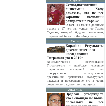
Общество
Семнадцатилетний
бизнесмен: Хочу
доказать, что не все
хорошие компании
рождаются в гараже
О том, как можно добиться
успеха в 17 лет, мы узнали от Гарри
Садояна, который, будучи школьником,
открыл свой бизнес в Лос-Анджелесе…
Спорт
Карабах: Результаты
археологического
исследования
Тигранакерта в 2010г.
Археологическое исследование
Тигранакерта – наиболее успешное
предприятие последний лет по
обнаружению, исследованию,
презентации армянского культурного
наследия и превращению его в часть
современного культурного процесса
Аналитика
Эрдоган утверждает,
что Геноцида не было,
поскольку не все