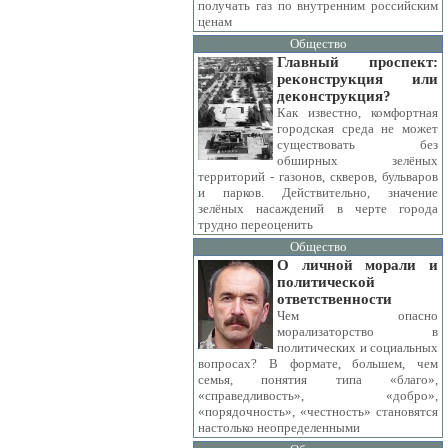
получать газ по внутренним российским
ценам
Общество
Главный проспект:
реконструкция или
деконструкция?
Как известно, комфортная
городская среда не может
существовать без
обширных зелёных
территорий - газонов, скверов, бульваров
и парков. Действительно, значение
зелёных насаждений в черте города
трудно переоценить
Общество
О личной морали и
политической
ответственности
Чем опасно
морализаторство в
политических и социальных
вопросах? В формате, большем, чем
семья, понятия типа «благо»,
«справедливость», «добро»,
«порядочность», «честность» становятся
настолько неопределенными