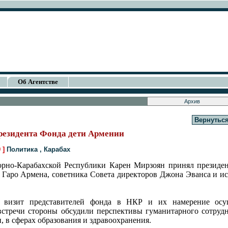
Об Агентстве
Вернуться
резидента Фонда дети Армении
9 ]
Политика
,
Карабах
рно-Карабахской Республики Карен Мирзоян принял президе
в Гаро Армена, советника Совета директоров Джона Эванса и и
л визит представителей фонда в НКР и их намерение осу
 встречи стороны обсудили перспективы гуманитарного сотру
, в сферах образования и здравоохранения.