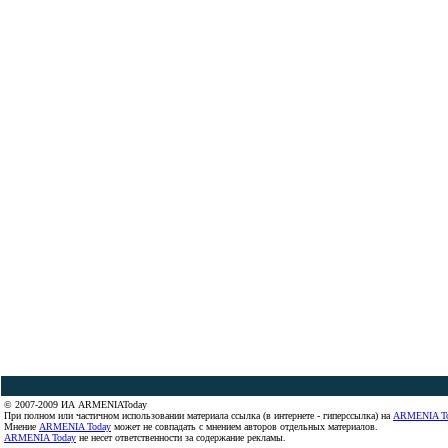
© 2007-2009 ИА ARMENIAToday
При полном или частичном использовании материала ссылка (в интернете - гиперссылка) на
ARMENIA T
Мнение
ARMENIA Today
может не совпадать с мнением авторов отдельных материалов.
ARMENIA Today
не несет ответственности за содержание рекламы.