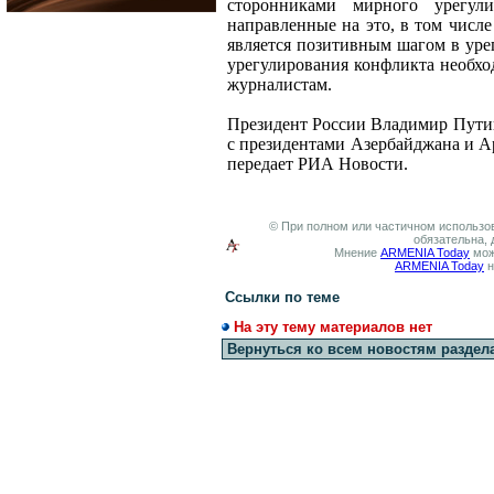
сторонниками мирного урегул
направленные на это, в том числ
является позитивным шагом в ур
урегулирования конфликта необхо
журналистам.
Президент России Владимир Путин
с президентами Азербайджана и Ар
передает РИА Новости.
© При полном или частичном использов
обязательна, 
Мнение
ARMENIA Today
мож
ARMENIA Today
н
Ссылки по теме
На эту тему материалов нет
Вернуться ко всем новостям раздел